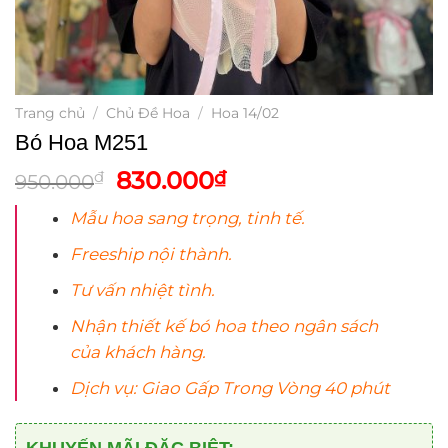
Trang chủ
/
Chủ Đề Hoa
/
Hoa 14/02
Bó Hoa M251
Giá
Giá
830.000
₫
₫
950.000
gốc
hiện
Mẫu
hoa
sang trọng, tinh tế.
là:
tại
950.000₫.
là:
Freeship nội thành.
830.000₫.
Tư vấn nhiệt tình.
Nhận thiết kế bó
hoa
theo ngân sách
của khách hàng.
Dịch vụ: Giao Gấp Trong Vòng 40 phút