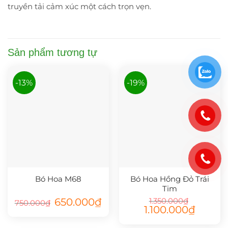
truyền tải cảm xúc một cách trọn vẹn.
Sản phẩm tương tự
-13%
-19%
Bó Hoa M68
Bó Hoa Hồng Đỏ Trái
Tim
Giá
Giá
650.000
₫
1.350.000
₫
750.000
₫
gốc
hiện
Giá
Giá
1.100.000
₫
là:
tại
gốc
hiện
750.000₫.
là:
là:
tại
650.000₫.
1.350.000₫.
là: