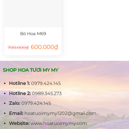
Bó Hoa M69
Giá
Giá
600.000
₫
700.000
₫
gốc
hiện
là:
tại
700.000₫.
là:
600.000₫.
SHOP HOA TƯƠI MY MY
Hotline 1:
0979.424.145
Hotline 2:
0989.345.273
Zalo:
0979.424.145
Email:
hoatuoimymy1202@gmail.com
Website:
www.hoatuoimymy.com