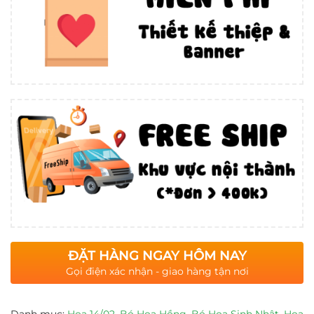
ĐẶT HÀNG NGAY HÔM NAY
Gọi điện xác nhận - giao hàng tận nơi
Danh mục:
Hoa 14/02
,
Bó Hoa Hồng
,
Bó Hoa Sinh Nhật
,
Hoa