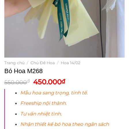
Trang chủ
/
Chủ Đề Hoa
/
Hoa 14/02
Bó Hoa M268
Giá
Giá
450.000
₫
₫
550.000
gốc
hiện
Mẫu
hoa
sang trọng, tinh tế.
là:
tại
550.000₫.
là:
Freeship nội thành.
450.000₫.
Tư vấn nhiệt tình.
Nhận thiết kế bó
hoa
theo ngân sách