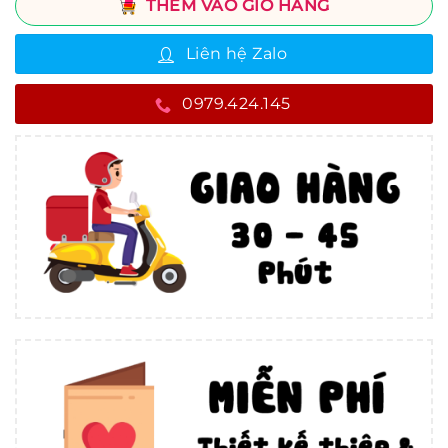
THÊM VÀO GIỎ HÀNG
Liên hệ Zalo
0979.424.145