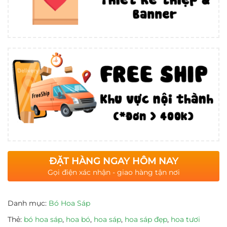
ĐẶT HÀNG NGAY HÔM NAY
Gọi điện xác nhận - giao hàng tận nơi
Danh mục:
Bó Hoa Sáp
Thẻ:
bó hoa sáp
,
hoa bó
,
hoa sáp
,
hoa sáp đẹp
,
hoa tươi