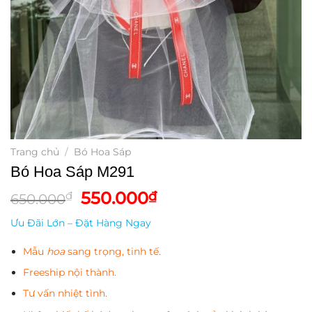
Trang chủ
/
Bó Hoa Sáp
Bó Hoa Sáp M291
Giá
Giá
550.000
₫
₫
650.000
gốc
hiện
Ưu Đãi Lớn – Đặt Hàng Ngay
là:
tại
650.000₫.
là:
Mẫu
hoa
sang trọng, tinh tế.
550.000₫.
Freeship nội thành.
Tư vấn nhiệt tình.