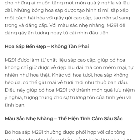
cho những ai muốn tặng một món quà ý nghĩa và lâu
dài. Những bông hoa sáp được tạo hình tỉ mỉ, sắp xếp
một cách hài hòa với giấy gói cao cấp, tạo nên sự sang
trọng và đẳng cấp. Với màu sắc nhẹ nhàng, M291 dễ
dàng gây ấn tượng ngay từ cái nhìn đầu tiên.
Hoa Sáp Bền Đẹp – Không Tàn Phai
M291 được làm từ chất liệu sáp cao cấp, giúp bó hoa
không chỉ giữ được vẻ đẹp lâu dài mà còn mềm mại, tự
nhiên như hoa thật. Khác với hoa tươi, hoa sáp không
héo úa, có thể giữ mãi vẻ tươi mới như thuở ban đầu.
Điều này giúp bó hoa M291 trở thành món quà lưu niệm
ý nghĩa, tượng trưng cho sự trường tồn của tình yêu và
tình bạn.
Màu Sắc Nhẹ Nhàng – Thể Hiện Tình Cảm Sâu Sắc
Bó hoa sáp M291 thường được phối hợp với các tông
màu dịu nhẹ như hồng phấn, trắng hoặc tím nhạt, tạo