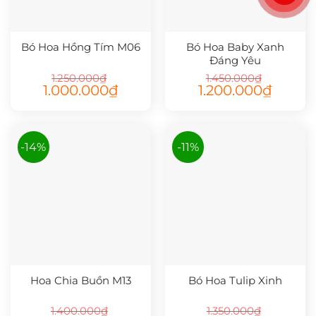
Bó Hoa Hồng Tím M06
Bó Hoa Baby Xanh
Đáng Yêu
1.250.000
₫
1.450.000
₫
Giá
Giá
Giá
Giá
1.000.000
₫
1.200.000
₫
gốc
hiện
gốc
hiện
là:
tại
là:
tại
1.250.000₫.
là:
1.450.000₫.
là:
1.000.000₫.
1.200.000
-14%
-11%
Hoa Chia Buồn M13
Bó Hoa Tulip Xinh
1.400.000
₫
1.350.000
₫