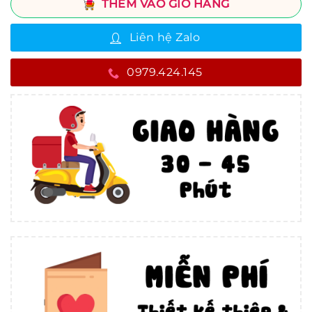
THÊM VÀO GIỎ HÀNG
Liên hệ Zalo
0979.424.145