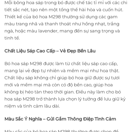
Mỗi bông hoa sáp trong bó được chế tác tỉ mỉ với các chi
tiết sắc nét, tạo nên một tổng thể hài hòa và cuốn hút.
Thiết kế của bó hoa M298 thường sử dụng các gam
màu trang nhã và thanh thoát như hồng nhạt, trắng
ngà, hoặc màu lavender, mang đến sự sang trọng và
tinh tế.
Chất Liệu Sáp Cao Cấp – Vẻ Đẹp Bền Lâu
Bó hoa sáp M298 được làm từ chất liệu sáp cao cấp,
mang lại vẻ đẹp tự nhiên và mềm mại như hoa thật.
Chất liệu sáp không chỉ giúp bó hoa giữ được sự tươi
mới và mềm mại mà còn có độ bền cao, giúp hoa
không bị héo tàn theo thời gian. Điều này làm cho bó
hoa sáp M298 trở thành lựa chọn lý tưởng để lưu giữ kỷ
niệm và tình cảm lâu dài.
Màu Sắc Ý Nghĩa – Gửi Gắm Thông Điệp Tình Cảm
Màu sắc của bó hoa sáp M298 thường được chọn để