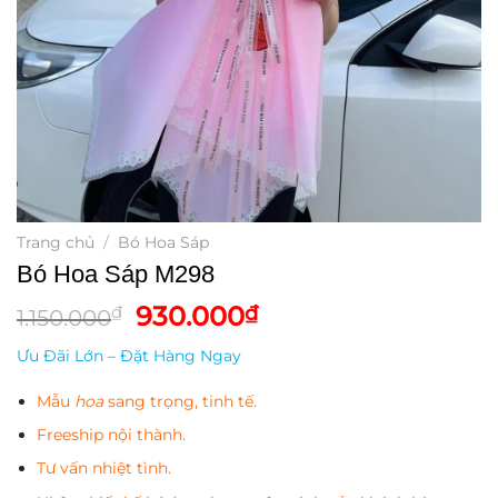
Trang chủ
/
Bó Hoa Sáp
Bó Hoa Sáp M298
Giá
Giá
930.000
₫
₫
1.150.000
gốc
hiện
Ưu Đãi Lớn – Đặt Hàng Ngay
là:
tại
1.150.000₫.
là:
Mẫu
hoa
sang trọng, tinh tế.
930.000₫.
Freeship nội thành.
Tư vấn nhiệt tình.