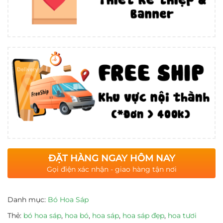
ĐẶT HÀNG NGAY HÔM NAY
Gọi điện xác nhận - giao hàng tận nơi
Danh mục:
Bó Hoa Sáp
Thẻ:
bó hoa sáp
,
hoa bó
,
hoa sáp
,
hoa sáp đẹp
,
hoa tươi