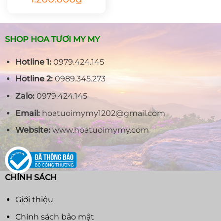
gốc
hiện
là:
tại
1.450.000₫.
là:
1.200.000₫.
SHOP HOA TƯƠI MY MY
Hotline 1:
0979.424.145
Hotline 2:
0989.345.273
Zalo:
0979.424.145
Email:
hoatuoimymy1202@gmail.com
Website:
www.hoatuoimymy.com
CHÍNH SÁCH
Giới thiệu
Chính sách bảo mật