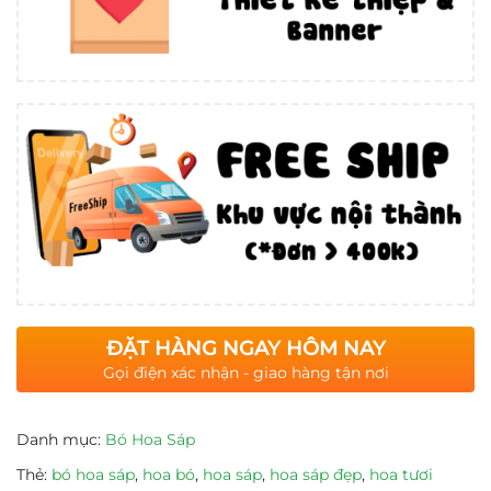
ĐẶT HÀNG NGAY HÔM NAY
Gọi điện xác nhận - giao hàng tận nơi
Danh mục:
Bó Hoa Sáp
Thẻ:
bó hoa sáp
,
hoa bó
,
hoa sáp
,
hoa sáp đẹp
,
hoa tươi