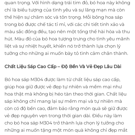
quan trọng. Với hình dạng trái tim đỏ, bó hoa này không
chỉ là biểu tượng của tình yêu và sự lãng mạn mà còn
thể hiện sự chăm sóc và tôn trọng. Mỗi bông hoa sáp
trong bó được chế tác tỉ mỉ, với các chi tiết tinh xảo và
màu sắc đồng đều, tạo nên một tổng thể hài hòa và thu
hút. Màu đỏ của bó hoa tượng trưng cho tình yêu mãnh
liệt và sự nhiệt huyết, khiến nó trở thành lựa chọn lý
tưởng cho những ai muốn bày tỏ tình cảm chân thành.
Chất Liệu Sáp Cao Cấp – Độ Bền Và Vẻ Đẹp Lâu Dài
Bó hoa sáp M304 được làm từ chất liệu sáp cao cấp,
giúp hoa giữ được vẻ đẹp tự nhiên và mềm mại như
hoa thật mà không bị héo tàn theo thời gian. Chất liệu
sáp không chỉ mang lại sự mềm mại và tự nhiên mà
còn có độ bền cao, đảm bảo rằng món quà sẽ giữ được
vẻ đẹp nguyên vẹn trong thời gian dài. Điều này làm
cho bó hoa sáp M304 trở thành lựa chọn lý tưởng cho
những ai muốn tặng một món quà không chỉ đẹp mắt