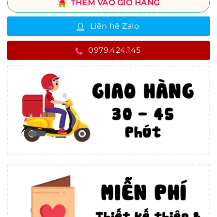
THÊM VÀO GIỎ HÀNG
Liên hệ Zalo
0979.424.145