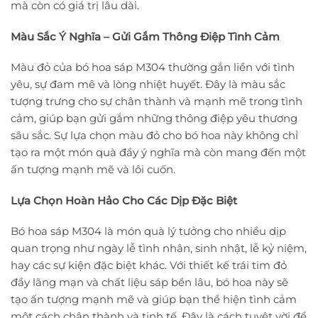
mà còn có giá trị lâu dài.
Màu Sắc Ý Nghĩa – Gửi Gắm Thông Điệp Tình Cảm
Màu đỏ của bó hoa sáp M304 thường gắn liền với tình
yêu, sự đam mê và lòng nhiệt huyết. Đây là màu sắc
tượng trưng cho sự chân thành và mạnh mẽ trong tình
cảm, giúp bạn gửi gắm những thông điệp yêu thương
sâu sắc. Sự lựa chọn màu đỏ cho bó hoa này không chỉ
tạo ra một món quà đầy ý nghĩa mà còn mang đến một
ấn tượng mạnh mẽ và lôi cuốn.
Lựa Chọn Hoàn Hảo Cho Các Dịp Đặc Biệt
Bó hoa sáp M304 là món quà lý tưởng cho nhiều dịp
quan trọng như ngày lễ tình nhân, sinh nhật, lễ kỷ niệm,
hay các sự kiện đặc biệt khác. Với thiết kế trái tim đỏ
đầy lãng mạn và chất liệu sáp bền lâu, bó hoa này sẽ
tạo ấn tượng mạnh mẽ và giúp bạn thể hiện tình cảm
một cách chân thành và tinh tế. Đây là cách tuyệt vời để