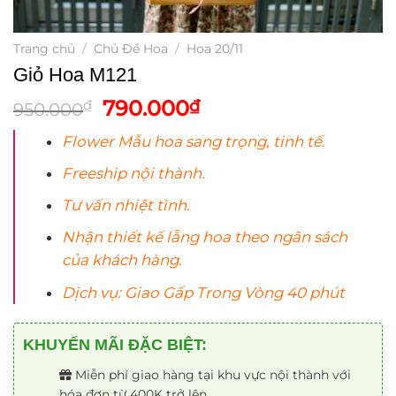
Trang chủ
/
Chủ Đề Hoa
/
Hoa 20/11
Giỏ Hoa M121
Giá
Giá
790.000
₫
₫
950.000
gốc
hiện
Flower Mẫu
hoa
sang trọng, tinh tế.
là:
tại
950.000₫.
là:
Freeship nội thành.
790.000₫.
Tư vấn nhiệt tình.
Nhận thiết kế lẵng
hoa
theo ngân sách
của khách hàng.
Dịch vụ: Giao Gấp Trong Vòng 40 phút
KHUYẾN MÃI ĐẶC BIỆT:
Miễn phí giao hàng tại khu vực nội thành với
hóa đơn từ 400K trở lên