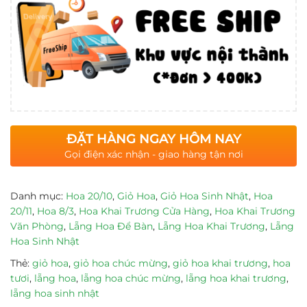
ĐẶT HÀNG NGAY HÔM NAY
Gọi điện xác nhận - giao hàng tận nơi
Danh mục:
Hoa 20/10
,
Giỏ Hoa
,
Giỏ Hoa Sinh Nhật
,
Hoa
20/11
,
Hoa 8/3
,
Hoa Khai Trương Cửa Hàng
,
Hoa Khai Trương
Văn Phòng
,
Lẵng Hoa Để Bàn
,
Lẵng Hoa Khai Trương
,
Lẵng
Hoa Sinh Nhật
Thẻ:
giỏ hoa
,
giỏ hoa chúc mừng
,
giỏ hoa khai trương
,
hoa
tươi
,
lẵng hoa
,
lẵng hoa chúc mừng
,
lẵng hoa khai trương
,
lẵng hoa sinh nhật