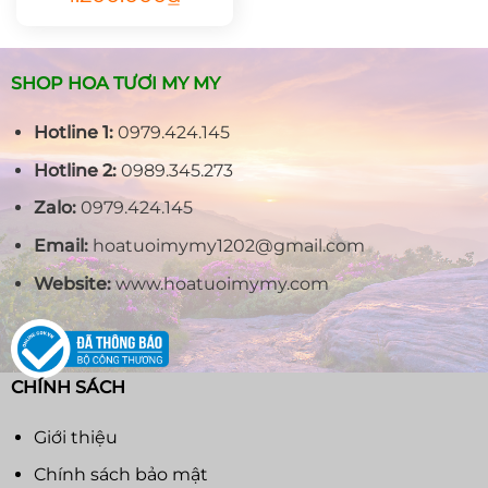
gốc
hiện
là:
tại
1.450.000₫.
là:
1.200.000₫.
SHOP HOA TƯƠI MY MY
Hotline 1:
0979.424.145
Hotline 2:
0989.345.273
Zalo:
0979.424.145
Email:
hoatuoimymy1202@gmail.com
Website:
www.hoatuoimymy.com
CHÍNH SÁCH
Giới thiệu
Chính sách bảo mật