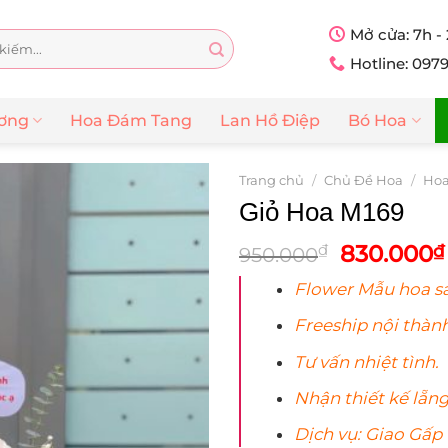
Mở cửa: 7h -
Hotline: 097
ương
Hoa Đám Tang
Lan Hồ Điệp
Bó Hoa
Trang chủ
/
Chủ Đề Hoa
/
Hoa
Giỏ Hoa M169
Giá
830.000
₫
₫
950.000
gốc
Flower Mẫu
hoa
sa
là:
950.000₫
Freeship nội thành
Tư vấn nhiệt tình.
Nhận thiết kế lẵn
Dịch vụ: Giao Gấp