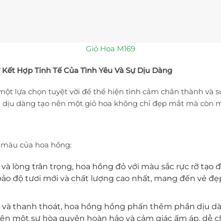
Giỏ Hoa M169
Kết Hợp Tinh Tế Của Tình Yêu Và Sự Dịu Dàng
một lựa chọn tuyệt vời để thể hiện tình cảm chân thành và sự
 dịu dàng tạo nên một giỏ hoa không chỉ đẹp mắt mà còn m
g màu của hoa hồng:
 và lòng trân trọng, hoa hồng đỏ với màu sắc rực rỡ t
ảo độ tươi mới và chất lượng cao nhất, mang đến vẻ đ
và thanh thoát, hoa hồng hồng phấn thêm phần dịu dàn
n một sự hòa quyện hoàn hảo và cảm giác ấm áp, dễ ch