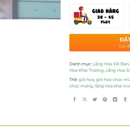
ĐẶT
Gọi đ
Danh mục:
Lẵng Hoa Để Bàn
Hoa Khai Trương
,
Lẵng Hoa S
Thẻ:
giỏ hoa
,
giỏ hoa chúc m
chúc mừng
,
lẵng hoa khai tr