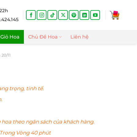
 22h
9.424.145
Giỏ Hoa
Chủ Đề Hoa
Liên hệ
 20/11
Giá
hiện
ng trọng, tinh tế.
tại
.
là:
.
830.000₫.
g
hoa
theo ngân sách của khách hàng.
 Trong Vòng 40 phút