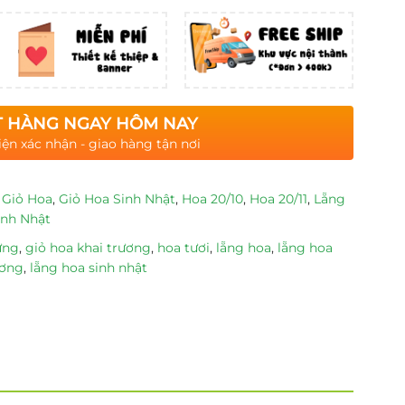
 HÀNG NGAY HÔM NAY
iện xác nhận - giao hàng tận nơi
,
Giỏ Hoa
,
Giỏ Hoa Sinh Nhật
,
Hoa 20/10
,
Hoa 20/11
,
Lẵng
inh Nhật
ừng
,
giỏ hoa khai trương
,
hoa tươi
,
lẵng hoa
,
lẵng hoa
ương
,
lẵng hoa sinh nhật