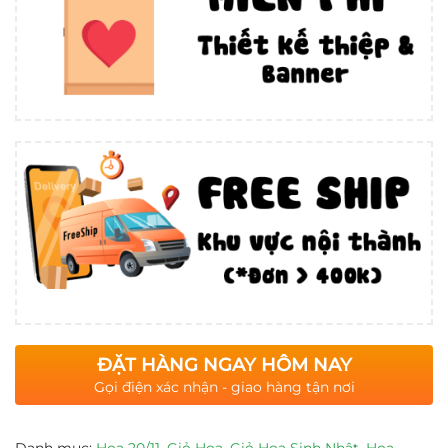
ĐẶT HÀNG NGAY HÔM NAY
Gọi điện xác nhận - giao hàng tận nơi
Danh mục:
Hoa 20/11
,
Giỏ Hoa
,
Giỏ Hoa Sinh Nhật
,
Hoa