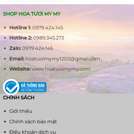
600.000₫.
SHOP HOA TƯƠI MY MY
Hotline 1:
0979.424.145
Hotline 2:
0989.345.273
Zalo:
0979.424.145
Email:
hoatuoimymy1202@gmail.com
Website:
www.hoatuoimymy.com
CHÍNH SÁCH
Giới thiệu
Chính sách bảo mật
Điều khoản dịch vụ