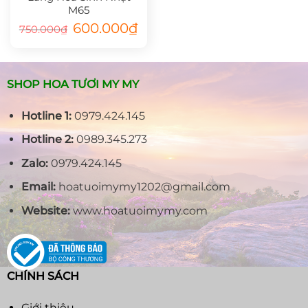
M65
Giá
Giá
600.000
₫
750.000
₫
gốc
hiện
là:
tại
750.000₫.
là:
600.000₫.
SHOP HOA TƯƠI MY MY
Hotline 1:
0979.424.145
Hotline 2:
0989.345.273
Zalo:
0979.424.145
Email:
hoatuoimymy1202@gmail.com
Website:
www.hoatuoimymy.com
CHÍNH SÁCH
Giới thiệu