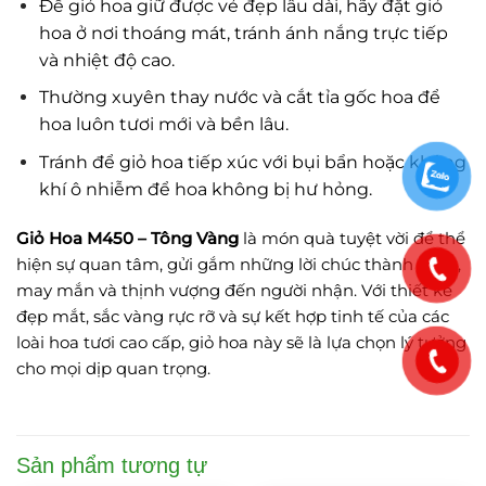
Để giỏ hoa giữ được vẻ đẹp lâu dài, hãy đặt giỏ
hoa ở nơi thoáng mát, tránh ánh nắng trực tiếp
và nhiệt độ cao.
Thường xuyên thay nước và cắt tỉa gốc hoa để
hoa luôn tươi mới và bền lâu.
Tránh để giỏ hoa tiếp xúc với bụi bẩn hoặc không
khí ô nhiễm để hoa không bị hư hỏng.
Giỏ Hoa M450 – Tông Vàng
là món quà tuyệt vời để thể
hiện sự quan tâm, gửi gắm những lời chúc thành công,
may mắn và thịnh vượng đến người nhận. Với thiết kế
đẹp mắt, sắc vàng rực rỡ và sự kết hợp tinh tế của các
loài hoa tươi cao cấp, giỏ hoa này sẽ là lựa chọn lý tưởng
cho mọi dịp quan trọng.
Sản phẩm tương tự