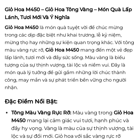
Giỏ Hoa M450 – Giỏ Hoa Tông Vàng – Món Quà Lấp
Lánh, Tươi Mới Và Ý Nghĩa
Giỏ Hoa M450
là món quà tuyệt vời để chúc mừng
trong các dịp đặc biệt như khai trương, lễ kỷ niệm,
mừng thọ hay những sự kiện quan trọng khác. Với tông
màu vàng rực rỡ,
Giỏ Hoa M450
mang đến một vẻ đẹp
lấp lánh, tươi mới và đầy sức sống. Màu vàng là biểu
tượng của sự thịnh vượng, tài lộc và niềm vui. Đây là
món quà lý tưởng để gửi gắm những lời chúc thành
công, may mắn và sự phát triển bền vững cho người
nhận.
Đặc Điểm Nổi Bật:
Tông Màu Vàng Rực Rỡ:
Màu vàng trong
Giỏ Hoa
M450
mang lại cảm giác vui tươi, hạnh phúc và
đầy hy vọng. Vàng là màu của sự thịnh vượng, tài
lộc và sự đổi mới. Giỏ hoa với sắc vàng rực rỡ