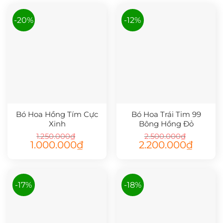
-20%
-12%
Bó Hoa Hồng Tím Cực
Bó Hoa Trái Tim 99
Xinh
Bông Hồng Đỏ
1.250.000
₫
2.500.000
₫
Giá
Giá
Giá
Giá
1.000.000
₫
2.200.000
₫
gốc
hiện
gốc
hiện
là:
tại
là:
tại
1.250.000₫.
là:
2.500.000₫.
là:
1.000.000₫.
2.200.00
-17%
-18%