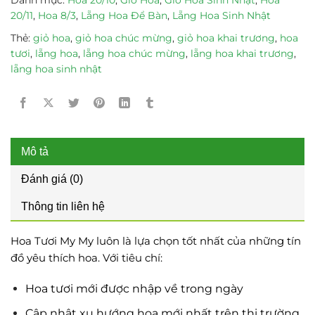
20/11
,
Hoa 8/3
,
Lẵng Hoa Để Bàn
,
Lẵng Hoa Sinh Nhật
Thẻ:
giỏ hoa
,
giỏ hoa chúc mừng
,
giỏ hoa khai trương
,
hoa
tươi
,
lẵng hoa
,
lẵng hoa chúc mừng
,
lẵng hoa khai trương
,
lẵng hoa sinh nhật
Mô tả
Đánh giá (0)
Thông tin liên hệ
Hoa Tươi My My luôn là lựa chọn tốt nhất của những tín
đồ yêu thích hoa. Với tiêu chí:
Hoa tươi mới được nhập về trong ngày
Cập nhật xu hướng hoa mới nhất trên thị trường