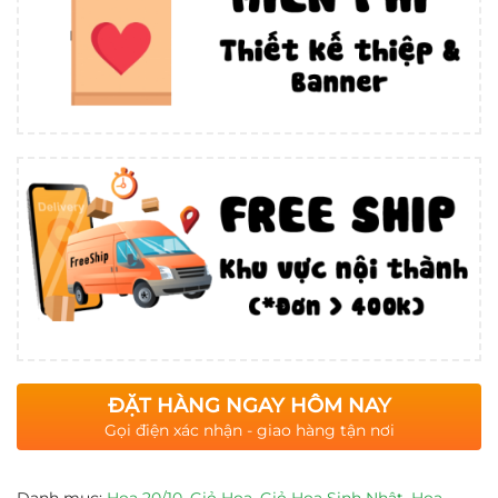
ĐẶT HÀNG NGAY HÔM NAY
Gọi điện xác nhận - giao hàng tận nơi
Danh mục:
Hoa 20/10
,
Giỏ Hoa
,
Giỏ Hoa Sinh Nhật
,
Hoa