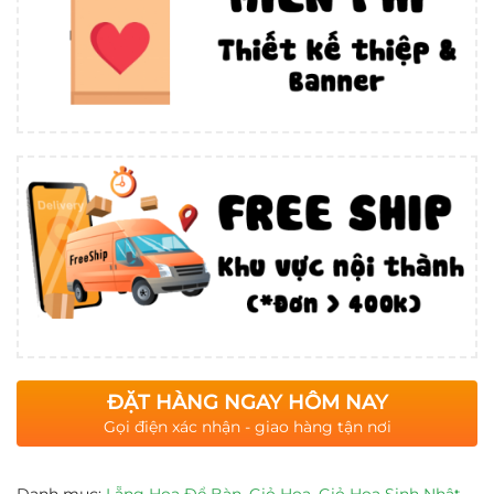
ĐẶT HÀNG NGAY HÔM NAY
Gọi điện xác nhận - giao hàng tận nơi
Danh mục:
Lẵng Hoa Để Bàn
,
Giỏ Hoa
,
Giỏ Hoa Sinh Nhật
,