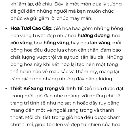
khí ấm áp, dễ chịu. Đây là một món quà lý tưởng
để gửi đến những người mà bạn muốn chúc
phúc và gửi gắm lời chúc may mắn.
Hoa Tươi Cao Cấp:
Giỏ hoa bao gồm những bông
hoa vàng tuyệt đẹp như hoa
hướng dương
, hoa
cúc vàng
, hoa
hồng vàng
, hay hoa
lan vàng
, mỗi
bông hoa đều được lựa chọn cẩn thận, đảm bảo
chất lượng vượt trội và sự tươi tắn lâu dài. Những
bông hoa này khi kết hợp lại tạo nên một tổng
thể hoàn hảo về màu sắc và thẩm mỹ, mang lại
cảm giác nhẹ nhàng nhưng đầy năng lượng.
Thiết Kế Sang Trọng và Tinh Tế:
Giỏ hoa được đặt
trong một giỏ đan nhẹ nhàng, với những chi tiết
trang trí tinh tế như nơ satin hoặc dây ruy băng,
mang đến một vẻ ngoài sang trọng và thanh
thoát. Mỗi chi tiết trong giỏ hoa đều được chăm
chút tỉ mỉ, giúp tôn lên vẻ đẹp tự nhiên của hoa