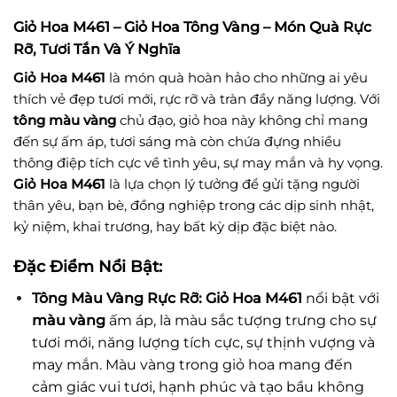
Giỏ Hoa M461 – Giỏ Hoa Tông Vàng – Món Quà Rực
Rỡ, Tươi Tắn Và Ý Nghĩa
Giỏ Hoa M461
là món quà hoàn hảo cho những ai yêu
thích vẻ đẹp tươi mới, rực rỡ và tràn đầy năng lượng. Với
tông màu vàng
chủ đạo, giỏ hoa này không chỉ mang
đến sự ấm áp, tươi sáng mà còn chứa đựng nhiều
thông điệp tích cực về tình yêu, sự may mắn và hy vọng.
Giỏ Hoa M461
là lựa chọn lý tưởng để gửi tặng người
thân yêu, bạn bè, đồng nghiệp trong các dịp sinh nhật,
kỷ niệm, khai trương, hay bất kỳ dịp đặc biệt nào.
Đặc Điểm Nổi Bật:
Tông Màu Vàng Rực Rỡ:
Giỏ Hoa M461
nổi bật với
màu vàng
ấm áp, là màu sắc tượng trưng cho sự
tươi mới, năng lượng tích cực, sự thịnh vượng và
may mắn. Màu vàng trong giỏ hoa mang đến
cảm giác vui tươi, hạnh phúc và tạo bầu không