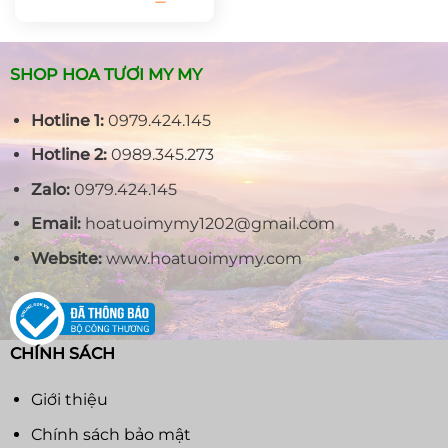
gốc
hiện
là:
tại
1.250.000₫.
là:
1.000.000₫.
SHOP HOA TƯƠI MY MY
Hotline 1:
0979.424.145
Hotline 2:
0989.345.273
Zalo:
0979.424.145
Email:
hoatuoimymy1202@gmail.com
Website:
www.hoatuoimymy.com
CHÍNH SÁCH
Giới thiệu
Chính sách bảo mật