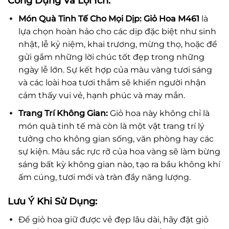
Công Dụng Và Lợi Ích:
Món Quà Tinh Tế Cho Mọi Dịp:
Giỏ Hoa M461
là
lựa chọn hoàn hảo cho các dịp đặc biệt như sinh
nhật, lễ kỷ niệm, khai trương, mừng thọ, hoặc để
gửi gắm những lời chúc tốt đẹp trong những
ngày lễ lớn. Sự kết hợp của màu vàng tươi sáng
và các loài hoa tươi thắm sẽ khiến người nhận
cảm thấy vui vẻ, hạnh phúc và may mắn.
Trang Trí Không Gian:
Giỏ hoa này không chỉ là
món quà tinh tế mà còn là một vật trang trí lý
tưởng cho không gian sống, văn phòng hay các
sự kiện. Màu sắc rực rỡ của hoa vàng sẽ làm bừng
sáng bất kỳ không gian nào, tạo ra bầu không khí
ấm cúng, tươi mới và tràn đầy năng lượng.
Lưu Ý Khi Sử Dụng:
Để giỏ hoa giữ được vẻ đẹp lâu dài, hãy đặt giỏ