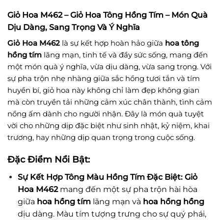
Giỏ Hoa M462 – Giỏ Hoa Tông Hồng Tím – Món Quà
Dịu Dàng, Sang Trọng Và Ý Nghĩa
Giỏ Hoa M462
là sự kết hợp hoàn hảo giữa
hoa tông
hồng tím
lãng mạn, tinh tế và đầy sức sống, mang đến
một món quà ý nghĩa, vừa dịu dàng, vừa sang trọng. Với
sự pha trộn nhẹ nhàng giữa sắc hồng tươi tắn và tím
huyền bí, giỏ hoa này không chỉ làm đẹp không gian
mà còn truyền tải những cảm xúc chân thành, tình cảm
nồng ấm dành cho người nhận. Đây là món quà tuyệt
vời cho những dịp đặc biệt như sinh nhật, kỷ niệm, khai
trương, hay những dịp quan trọng trong cuộc sống.
Đặc Điểm Nổi Bật:
Sự Kết Hợp Tông Màu Hồng Tím Đặc Biệt:
Giỏ
Hoa M462
mang đến một sự pha trộn hài hòa
giữa
hoa hồng tím
lãng mạn và
hoa hồng hồng
dịu dàng. Màu tím tượng trưng cho sự quý phái,