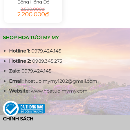
Bông Hồng Đỏ
2.500.000
₫
Giá
Giá
2.200.000
₫
gốc
hiện
là:
tại
2.500.000₫.
là:
2.200.000₫.
SHOP HOA TƯƠI MY MY
Hotline 1:
0979.424.145
Hotline 2:
0989.345.273
Zalo:
0979.424.145
Email:
hoatuoimymy1202@gmail.com
Website:
www.hoatuoimymy.com
CHÍNH SÁCH