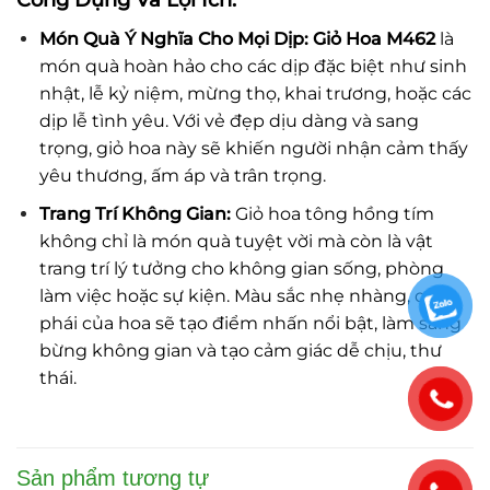
Công Dụng Và Lợi Ích:
Món Quà Ý Nghĩa Cho Mọi Dịp:
Giỏ Hoa M462
là
món quà hoàn hảo cho các dịp đặc biệt như sinh
nhật, lễ kỷ niệm, mừng thọ, khai trương, hoặc các
dịp lễ tình yêu. Với vẻ đẹp dịu dàng và sang
trọng, giỏ hoa này sẽ khiến người nhận cảm thấy
yêu thương, ấm áp và trân trọng.
Trang Trí Không Gian:
Giỏ hoa tông hồng tím
không chỉ là món quà tuyệt vời mà còn là vật
trang trí lý tưởng cho không gian sống, phòng
làm việc hoặc sự kiện. Màu sắc nhẹ nhàng, quý
phái của hoa sẽ tạo điểm nhấn nổi bật, làm sáng
bừng không gian và tạo cảm giác dễ chịu, thư
thái.
Sản phẩm tương tự