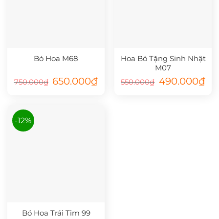
Bó Hoa M68
Hoa Bó Tặng Sinh Nhật
M07
Giá
Giá
Giá
Giá
650.000
₫
490.000
₫
750.000
₫
550.000
₫
gốc
hiện
gốc
hiệ
là:
tại
là:
tại
750.000₫.
là:
550.000₫.
là:
650.000₫.
490
-12%
Bó Hoa Trái Tim 99