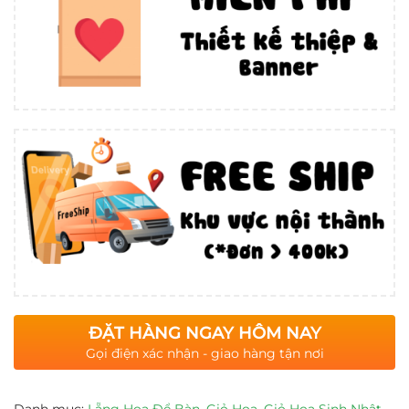
ĐẶT HÀNG NGAY HÔM NAY
Gọi điện xác nhận - giao hàng tận nơi
Danh mục:
Lẵng Hoa Để Bàn
,
Giỏ Hoa
,
Giỏ Hoa Sinh Nhật
,