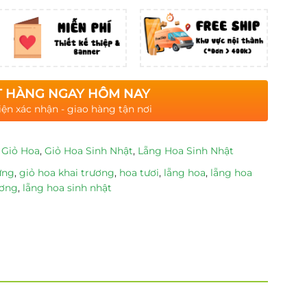
 HÀNG NGAY HÔM NAY
iện xác nhận - giao hàng tận nơi
,
Giỏ Hoa
,
Giỏ Hoa Sinh Nhật
,
Lẵng Hoa Sinh Nhật
ừng
,
giỏ hoa khai trương
,
hoa tươi
,
lẵng hoa
,
lẵng hoa
ương
,
lẵng hoa sinh nhật