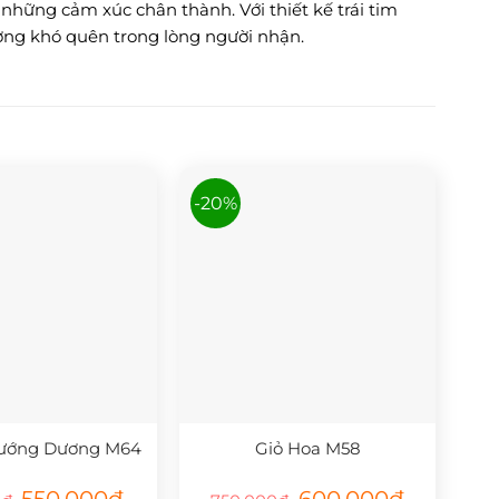
những cảm xúc chân thành. Với thiết kế trái tim
ượng khó quên trong lòng người nhận.
-20%
ướng Dương M64
Giỏ Hoa M58
Giá
Giá
Giá
Giá