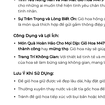
cho những ai muốn thể hiện tình yêu chân th
tình nhân.
Sự Trân Trọng và Lòng Biết Ơn:
Giỏ hoa hồng đ
là món quà thích hợp để gửi gắm thông điệp 
Công Dụng và Lợi Ích:
Món Quà Hoàn Hảo Cho Mọi Dịp:
Giỏ Hoa M47
thành công
hay
mừng thọ
. Giỏ hoa này sẽ g
Trang Trí Không Gian:
Với thiết kế tinh tế và 
của hoa sẽ làm bừng sáng không gian, mang lạ
Lưu Ý Khi Sử DỤng:
Để giỏ hoa giữ được vẻ đẹp lâu dài, hãy đặt gi
Thường xuyên thay nước và cắt tỉa gốc hoa để 
Tránh để giỏ hoa tiếp xúc với bụi bẩn hoặc k