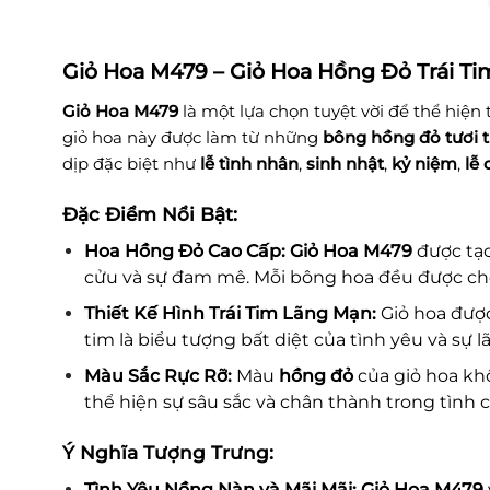
Giỏ Hoa M479 – Giỏ Hoa Hồng Đỏ Trái Ti
Giỏ Hoa M479
là một lựa chọn tuyệt vời để thể hiện
giỏ hoa này được làm từ những
bông hồng đỏ tươi 
dịp đặc biệt như
lễ tình nhân
,
sinh nhật
,
kỷ niệm
,
lễ 
Đặc Điểm Nổi Bật:
Hoa Hồng Đỏ Cao Cấp:
Giỏ Hoa M479
được tạ
cửu và sự đam mê. Mỗi bông hoa đều được chọ
Thiết Kế Hình Trái Tim Lãng Mạn:
Giỏ hoa được
tim là biểu tượng bất diệt của tình yêu và sự 
Màu Sắc Rực Rỡ:
Màu
hồng đỏ
của giỏ hoa kh
thể hiện sự sâu sắc và chân thành trong tìn
Ý Nghĩa Tượng Trưng:
Tình Yêu Nồng Nàn và Mãi Mãi:
Giỏ Hoa M479