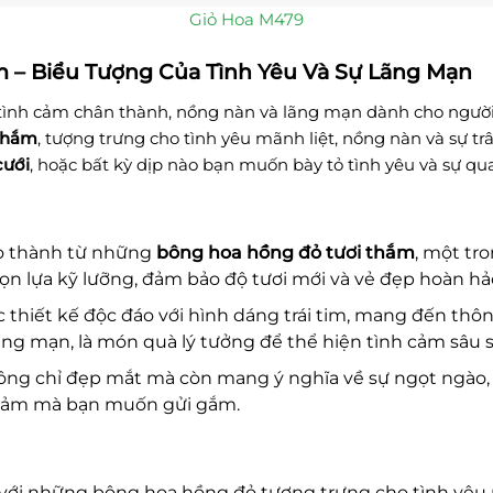
Giỏ Hoa M479
m – Biểu Tượng Của Tình Yêu Và Sự Lãng Mạn
 tình cảm chân thành, nồng nàn và lãng mạn dành cho người b
thắm
, tượng trưng cho tình yêu mãnh liệt, nồng nàn và sự 
cưới
, hoặc bất kỳ dịp nào bạn muốn bày tỏ tình yêu và sự qu
o thành từ những
bông hoa hồng đỏ tươi thắm
, một tr
n lựa kỹ lưỡng, đảm bảo độ tươi mới và vẻ đẹp hoàn hả
 thiết kế độc đáo với hình dáng trái tim, mang đến thôn
lãng mạn, là món quà lý tưởng để thể hiện tình cảm sâu s
ông chỉ đẹp mắt mà còn mang ý nghĩa về sự ngọt ngào
h cảm mà bạn muốn gửi gắm.
với những bông hoa hồng đỏ tượng trưng cho tình yêu m