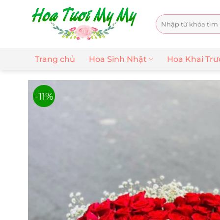
Chuyển
đến
Tìm
nội
kiếm:
dung
Trang chủ
Hoa Sinh Nhật
Hoa Khai Tr
-11%