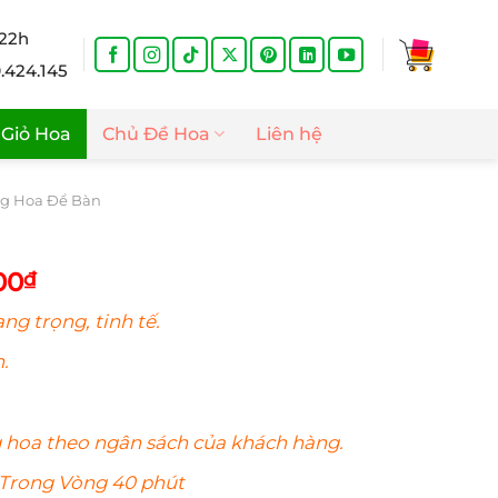
 22h
9.424.145
Giỏ Hoa
Chủ Đề Hoa
Liên hệ
g Hoa Để Bàn
Giá
00
₫
hiện
ng trọng, tinh tế.
tại
00₫.
là:
.
2.500.000₫.
g
hoa
theo ngân sách của khách hàng.
 Trong Vòng 40 phút