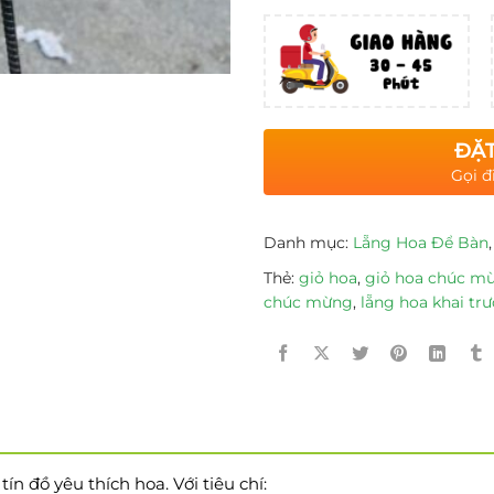
ĐẶT
Gọi đ
Danh mục:
Lẵng Hoa Để Bàn
Thẻ:
giỏ hoa
,
giỏ hoa chúc m
chúc mừng
,
lẵng hoa khai tr
n đồ yêu thích hoa. Với tiêu chí: