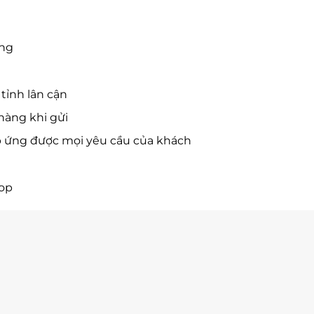
ờng
tỉnh lân cận
hàng khi gửi
p ứng được mọi yêu cầu của khách
hop