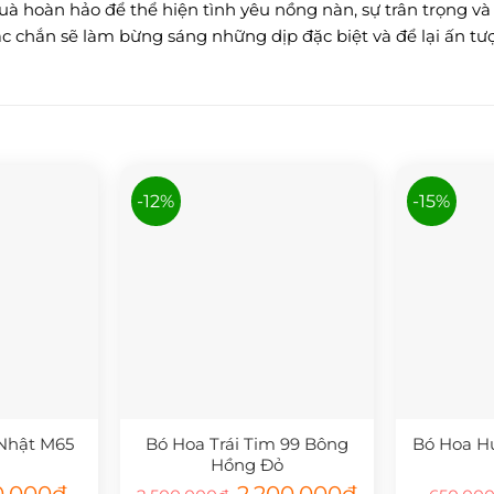
à hoàn hảo để thể hiện tình yêu nồng nàn, sự trân trọng và 
c chắn sẽ làm bừng sáng những dịp đặc biệt và để lại ấn t
-12%
-15%
Nhật M65
Bó Hoa Trái Tim 99 Bông
Bó Hoa H
Hồng Đỏ
Giá
Giá
Giá