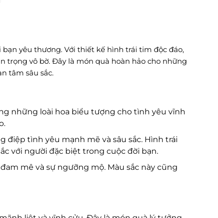
ạn yêu thương. Với thiết kế hình trái tim độc đáo,
trân trọng vô bờ. Đây là món quà hoàn hảo cho những
an tâm sâu sắc.
ong những loài hoa biểu tượng cho tình yêu vĩnh
o.
g điệp tình yêu mạnh mẽ và sâu sắc. Hình trái
ắc với người đặc biệt trong cuộc đời bạn.
, đam mê và sự ngưỡng mộ. Màu sắc này cũng
ãnh liệt và vĩnh cửu. Đây là món quà lý tưởng