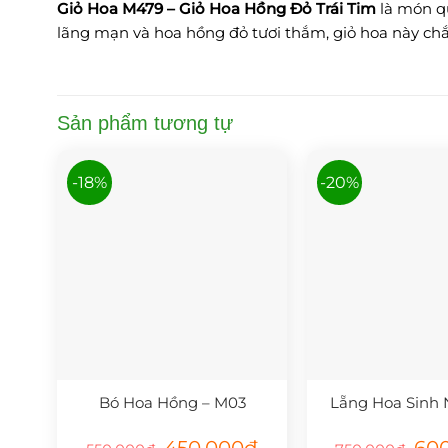
Giỏ Hoa M479 – Giỏ Hoa Hồng Đỏ Trái Tim
là món qu
lãng mạn và hoa hồng đỏ tươi thắm, giỏ hoa này chắ
Sản phẩm tương tự
-18%
-20%
Bó Hoa Hồng – M03
Lẵng Hoa Sinh 
Giá
Giá
Giá