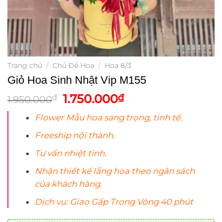
Trang chủ
/
Chủ Đề Hoa
/
Hoa 8/3
Giỏ Hoa Sinh Nhật Vip M155
Giá
Giá
1.750.000
₫
₫
1.950.000
gốc
hiện
Flower Mẫu
hoa
sang trọng, tinh tế.
là:
tại
1.950.000₫.
là:
Freeship nội thành.
1.750.000₫.
Tư vấn nhiệt tình.
Nhận thiết kế lẵng
hoa
theo ngân sách
của khách hàng.
Dịch vụ: Giao Gấp Trong Vòng 40 phút