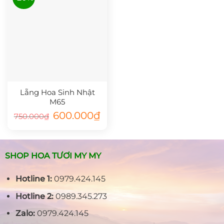
Lẵng Hoa Sinh Nhật
M65
Giá
Giá
600.000
₫
750.000
₫
gốc
hiện
là:
tại
750.000₫.
là:
600.000₫.
SHOP HOA TƯƠI MY MY
Hotline 1:
0979.424.145
Hotline 2:
0989.345.273
Zalo:
0979.424.145