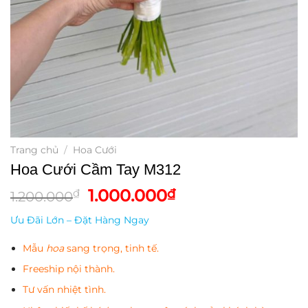
Trang chủ
/
Hoa Cưới
Hoa Cưới Cầm Tay M312
Giá
Giá
1.000.000
₫
₫
1.200.000
gốc
hiện
Ưu Đãi Lớn – Đặt Hàng Ngay
là:
tại
1.200.000₫.
là:
Mẫu
hoa
sang trọng, tinh tế.
1.000.000₫.
Freeship nội thành.
Tư vấn nhiệt tình.