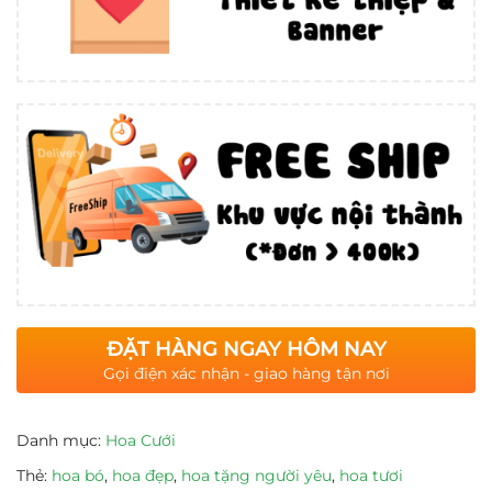
ĐẶT HÀNG NGAY HÔM NAY
Gọi điện xác nhận - giao hàng tận nơi
Danh mục:
Hoa Cưới
Thẻ:
hoa bó
,
hoa đẹp
,
hoa tặng người yêu
,
hoa tươi