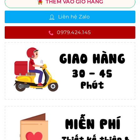
THÊM VÀO GIỎ HÀNG
Liên hệ Zalo
0979.424.145