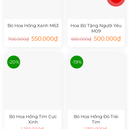
Bó Hoa Hồng Xanh M63
Hoa Bó Tặng Người Yêu
M09
Giá
Giá
Giá
Giá
550.000
₫
500.000
₫
700.000
₫
650.000
₫
gốc
hiện
gốc
hiệ
là:
tại
là:
tại
700.000₫.
là:
650.000₫.
là:
550.000₫.
500
-20%
-19%
Bó Hoa Hồng Tím Cực
Bó Hoa Hồng Đỏ Trái
Xinh
Tim
1.250.000
₫
1.350.000
₫