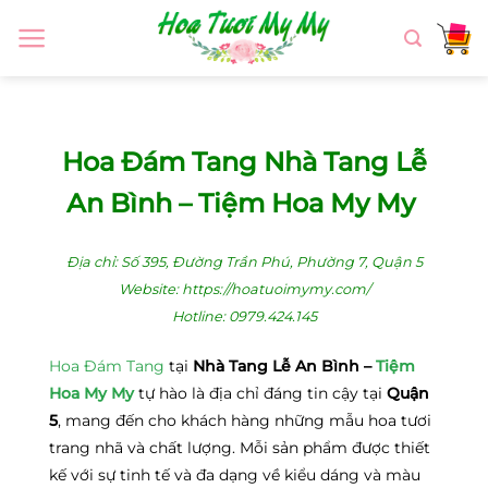
Chuyển
đến
nội
dung
Hoa Đám Tang Nhà Tang Lễ
An Bình – Tiệm Hoa My My
Địa chỉ: Số 395, Đường Trần Phú, Phường 7, Quận 5
Website:
https://hoatuoimymy.com/
Hotline:
0979.424.145
Hoa Đám Tang
tại
Nhà Tang Lễ An Bình –
Tiệm
Hoa My My
tự hào là địa chỉ đáng tin cậy tại
Quận
5
, mang đến cho khách hàng những mẫu hoa tươi
trang nhã và chất lượng. Mỗi sản phẩm được thiết
kế với sự tinh tế và đa dạng về kiểu dáng và màu