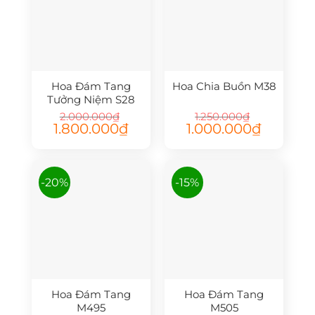
Hoa Đám Tang
Hoa Chia Buồn M38
Tưởng Niệm S28
2.000.000
₫
1.250.000
₫
Giá
Giá
Giá
Giá
1.800.000
₫
1.000.000
₫
gốc
hiện
gốc
hiện
là:
tại
là:
tại
2.000.000₫.
là:
1.250.000₫.
là:
1.800.000₫.
1.000.000₫.
-20%
-15%
Hoa Đám Tang
Hoa Đám Tang
M495
M505