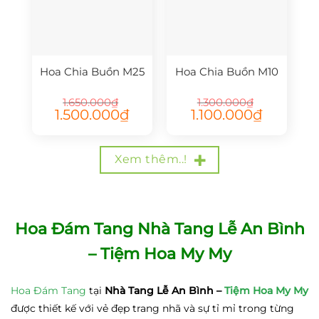
Hoa Chia Buồn M25
Hoa Chia Buồn M10
1.650.000
₫
1.300.000
₫
Giá
Giá
Giá
Giá
1.500.000
₫
1.100.000
₫
gốc
hiện
gốc
hiện
là:
tại
là:
tại
1.650.000₫.
là:
1.300.000₫.
là:
1.500.000₫.
1.100.000₫.
Xem thêm..!
Hoa Đám Tang Nhà Tang Lễ An Bình
– Tiệm Hoa My My
Hoa Đám Tang
tại
Nhà Tang Lễ An Bình –
Tiệm Hoa My My
được thiết kế với vẻ đẹp trang nhã và sự tỉ mỉ trong từng