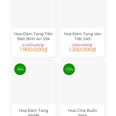
Hoa Đám Tang Tiễn
Hoa Đám Tang Van
Biệt Bình An S34
Tiếc S45
2.200.000
₫
1.500.000
₫
Giá
Giá
Giá
Giá
1.900.000
₫
1.350.000
₫
gốc
hiện
gốc
hiện
là:
tại
là:
tại
2.200.000₫.
là:
1.500.000₫.
là:
1.900.000₫.
1.350.000₫.
-8%
-13%
Hoa Đám Tang
Hoa Chia Buồn
M499
M44