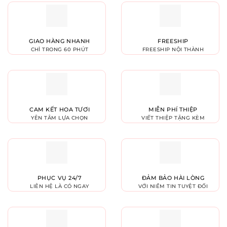
GIAO HÀNG NHANH
FREESHIP
CHỈ TRONG 60 PHÚT
FREESHIP NỘI THÀNH
CAM KẾT HOA TƯƠI
MIỄN PHÍ THIỆP
YÊN TÂM LỰA CHỌN
VIẾT THIỆP TẶNG KÈM
PHỤC VỤ 24/7
ĐẢM BẢO HÀI LÒNG
LIÊN HỆ LÀ CÓ NGAY
VỚI NIỀM TIN TUYỆT ĐỐI