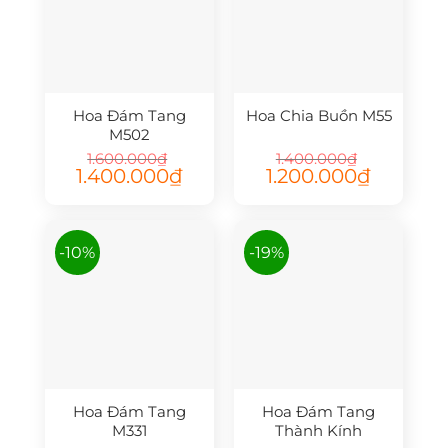
Hoa Đám Tang
Hoa Chia Buồn M55
M502
1.600.000
₫
1.400.000
₫
Giá
Giá
Giá
Giá
1.400.000
₫
1.200.000
₫
gốc
hiện
gốc
hiện
là:
tại
là:
tại
1.600.000₫.
là:
1.400.000₫.
là:
1.400.000₫.
1.200.000₫.
-10%
-19%
Hoa Đám Tang
Hoa Đám Tang
M331
Thành Kính