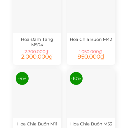
Hoa Đám Tang
Hoa Chia Buồn M42
M504
2.300.000
₫
1.050.000
₫
Giá
Giá
Giá
Giá
2.000.000
₫
950.000
₫
gốc
hiện
gốc
hiện
là:
tại
là:
tại
2.300.000₫.
là:
1.050.000₫.
là:
2.000.000₫.
950.000₫.
-9%
-10%
Hoa Chia Buồn M11
Hoa Chia Buồn M53