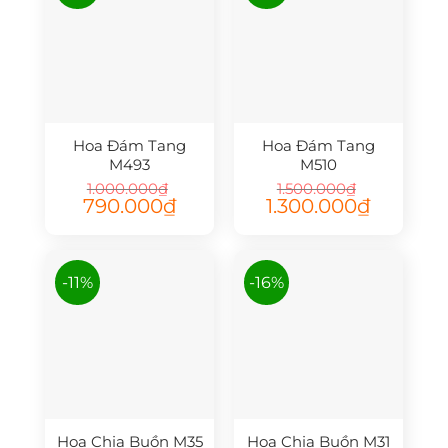
Hoa Đám Tang
Hoa Đám Tang
M493
M510
1.000.000
₫
1.500.000
₫
Giá
Giá
Giá
Giá
790.000
₫
1.300.000
₫
gốc
hiện
gốc
hiện
là:
tại
là:
tại
1.000.000₫.
là:
1.500.000₫.
là:
790.000₫.
1.300.000₫.
-11%
-16%
Hoa Chia Buồn M35
Hoa Chia Buồn M31