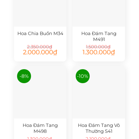
Hoa Chia Buồn M34
Hoa Đám Tang
M491
2.350.000
₫
1.500.000
₫
Giá
Giá
Giá
Giá
2.000.000
₫
1.300.000
₫
gốc
hiện
gốc
hiện
là:
tại
là:
tại
2.350.000₫.
là:
1.500.000₫.
là:
2.000.000₫.
1.300.000₫.
-8%
-10%
Hoa Đám Tang
Hoa Đám Tang Vô
M498
Thường S41
1.300.000
₫
2.100.000
₫