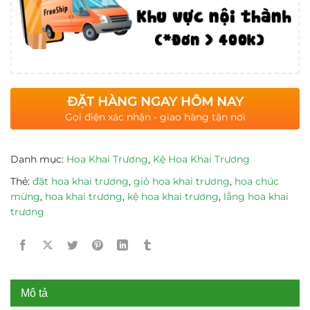
ĐẶT HÀNG NGAY HÔM NAY
Gọi điện xác nhận - giao hàng tận nơi
Danh mục:
Hoa Khai Trương
,
Kệ Hoa Khai Trương
Thẻ:
đặt hoa khai trương
,
giỏ hoa khai trương
,
hoa chúc
mừng
,
hoa khai trương
,
kệ hoa khai trương
,
lẵng hoa khai
trương
Mô tả