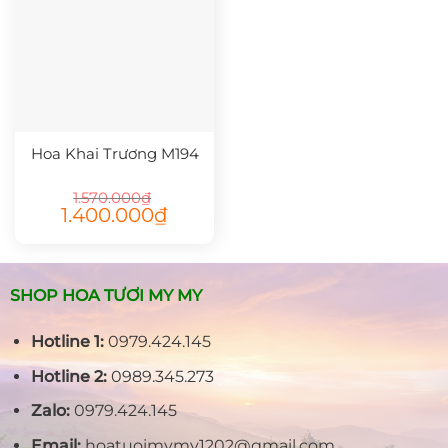
Hoa Khai Trương M194
1.570.000
₫
Giá
Giá
1.400.000
₫
gốc
hiện
là:
tại
1.570.000₫.
là:
1.400.000₫.
SHOP HOA TƯƠI MY MY
Hotline 1:
0979.424.145
Hotline 2:
0989.345.273
Zalo:
0979.424.145
Email:
hoatuoimymy1202@gmail.com