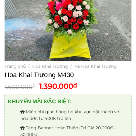
Trang chủ
/
Hoa Khai Trương
/
Kệ Hoa Khai Trương
Hoa Khai Trương M430
Giá
Giá
1.390.000
₫
₫
1.600.000
gốc
hiện
là:
tại
KHUYẾN MÃI ĐẶC BIỆT:
1.600.000₫.
là:
Miễn phí giao hàng tại khu vực nội thành với
1.390.000₫.
hóa đơn từ 400K trở lên
Tặng Banner Hoặc Thiệp (Trị Giá 20.000đ –
50.000đ)