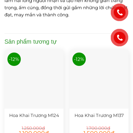
làm hài lòng người nhận và tạo nên không gian trang
trọng, ấm cúng, đồng thời gửi gắm những lời chúc phát
đạt, may mắn và thành công.
Sản phẩm tương tự
-12%
-12%
Hoa Khai Trương M124
Hoa Khai Trương M137
1.250.000
₫
1.700.000
₫
Giá
Giá
Giá
Giá