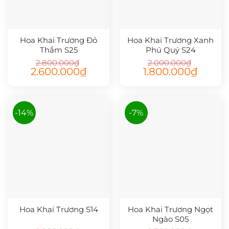
Hoa Khai Trương Đỏ
Hoa Khai Trương Xanh
Thắm S25
Phú Quý S24
2.800.000
₫
2.000.000
₫
Giá
Giá
Giá
Giá
2.600.000
₫
1.800.000
₫
gốc
hiện
gốc
hiện
là:
tại
là:
tại
2.800.000₫.
là:
2.000.000₫.
là:
2.600.000₫.
1.800.00
-14%
-7%
Hoa Khai Trương S14
Hoa Khai Trương Ngọt
Ngào S05