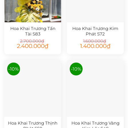
Hoa Khai Trương Tấn
Hoa Khai Trương Kim
Tài S83
Phát S72
2.700.000
₫
1.600.000
₫
Giá
Giá
Giá
Giá
2.400.000
₫
1.400.000
₫
gốc
hiện
gốc
hiện
là:
tại
là:
tại
2.700.000₫.
là:
1.600.000₫.
là:
2.400.000₫.
1.400.00
-10%
-10%
Hoa Khai Trương Thịnh
Hoa Khai Trương Vàng