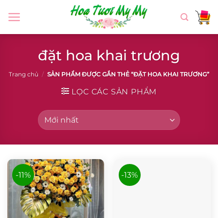
Chuyển
đến
nội
dung
đặt hoa khai trương
Trang chủ
/
SẢN PHẨM ĐƯỢC GẮN THẺ “ĐẶT HOA KHAI TRƯƠNG”
LỌC CÁC SẢN PHẨM
-11%
-13%