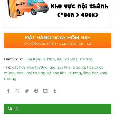
ĐẶT HÀNG NGAY HÔM NAY
Gọi điện xác nhận - giao hàng tận nơi
Danh mục:
Hoa Khai Trương
,
Kệ Hoa Khai Trương
Thẻ:
đặt hoa khai trương
,
giỏ hoa khai trương
,
hoa chúc
mừng
,
hoa khai trương
,
kệ hoa khai trương
,
lẵng hoa khai
trương
Mô tả