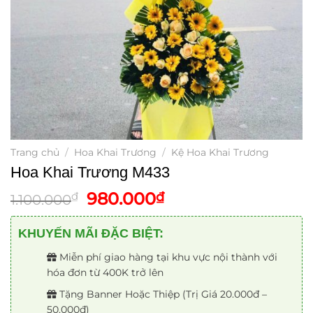
Trang chủ
/
Hoa Khai Trương
/
Kệ Hoa Khai Trương
Hoa Khai Trương M433
Giá
Giá
980.000
₫
₫
1.100.000
gốc
hiện
là:
tại
KHUYẾN MÃI ĐẶC BIỆT:
1.100.000₫.
là:
Miễn phí giao hàng tại khu vực nội thành với
980.000₫.
hóa đơn từ 400K trở lên
Tặng Banner Hoặc Thiệp (Trị Giá 20.000đ –
50.000đ)