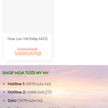
Hoa Lan Hồ Điệp M212
7.200.000
₫
Giá
Giá
5.600.000
₫
gốc
hiện
là:
tại
7.200.000₫.
là:
5.600.000₫.
SHOP HOA TƯƠI MY MY
Hotline 1:
0979.424.145
Hotline 2:
0989.345.273
Zalo:
0979.424.145