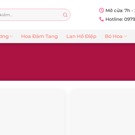
Mở cửa: 7h -
Hotline: 097
ương
Hoa Đám Tang
Lan Hồ Điệp
Bó Hoa