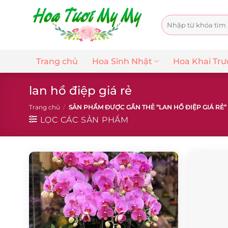
Chuyển
đến
Tìm
nội
kiếm:
dung
Trang chủ
Hoa Sinh Nhật
Hoa Khai Tr
lan hồ điệp giá rẻ
Trang chủ
/
SẢN PHẨM ĐƯỢC GẮN THẺ “LAN HỒ ĐIỆP GIÁ RẺ”
LỌC CÁC SẢN PHẨM