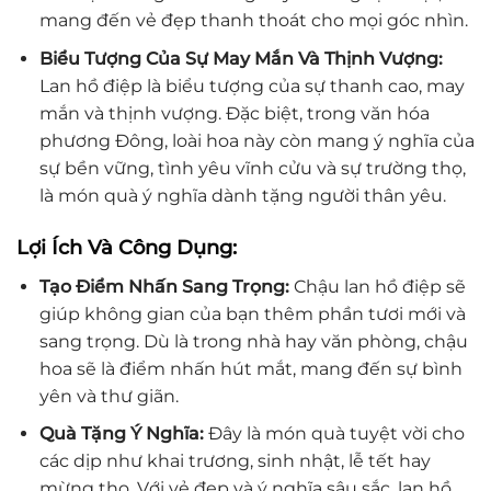
mang đến vẻ đẹp thanh thoát cho mọi góc nhìn.
Biểu Tượng Của Sự May Mắn Và Thịnh Vượng:
Lan hồ điệp là biểu tượng của sự thanh cao, may
mắn và thịnh vượng. Đặc biệt, trong văn hóa
phương Đông, loài hoa này còn mang ý nghĩa của
sự bền vững, tình yêu vĩnh cửu và sự trường thọ,
là món quà ý nghĩa dành tặng người thân yêu.
Lợi Ích Và Công Dụng:
Tạo Điểm Nhấn Sang Trọng:
Chậu lan hồ điệp sẽ
giúp không gian của bạn thêm phần tươi mới và
sang trọng. Dù là trong nhà hay văn phòng, chậu
hoa sẽ là điểm nhấn hút mắt, mang đến sự bình
yên và thư giãn.
Quà Tặng Ý Nghĩa:
Đây là món quà tuyệt vời cho
các dịp như khai trương, sinh nhật, lễ tết hay
mừng thọ. Với vẻ đẹp và ý nghĩa sâu sắc, lan hồ