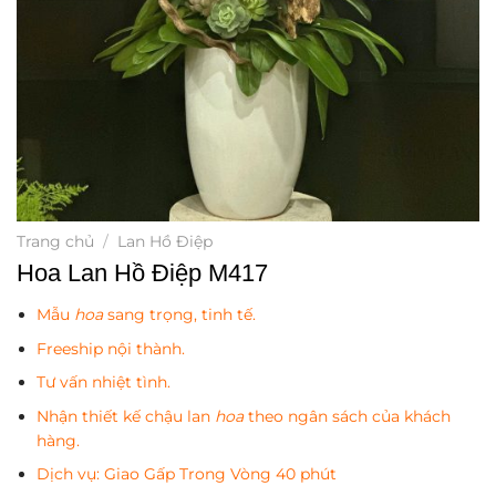
Trang chủ
/
Lan Hồ Điệp
Hoa Lan Hồ Điệp M417
Mẫu
hoa
sang trọng, tinh tế.
Freeship nội thành.
Tư vấn nhiệt tình.
Nhận thiết kế chậu lan
hoa
theo ngân sách của khách
hàng.
Dịch vụ: Giao Gấp Trong Vòng 40 phút