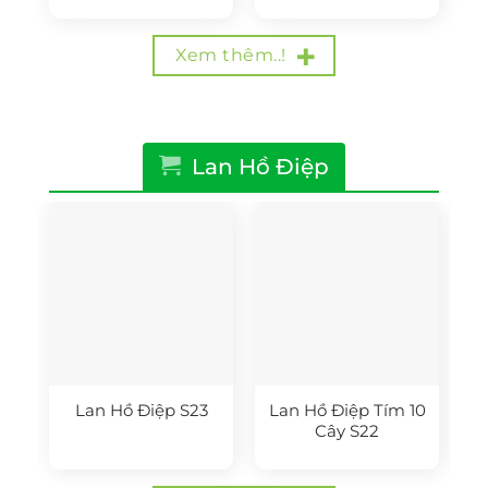
là:
tại
là:
tại
770.000₫.
là:
650.000₫.
là:
600.000₫.
550.000₫.
Xem thêm..!
Lan Hồ Điệp
Lan Hồ Điệp S23
Lan Hồ Điệp Tím 10
Cây S22