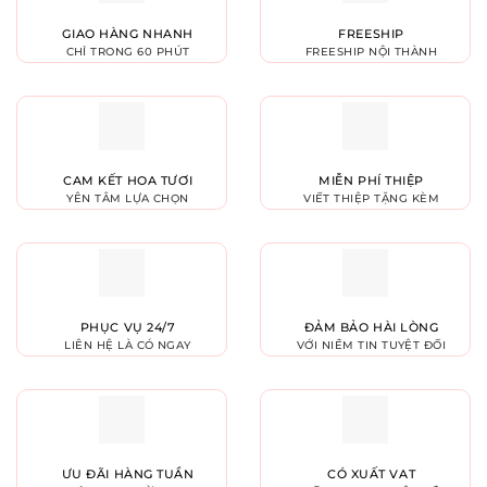
GIAO HÀNG NHANH
FREESHIP
CHỈ TRONG 60 PHÚT
FREESHIP NỘI THÀNH
CAM KẾT HOA TƯƠI
MIỄN PHÍ THIỆP
YÊN TÂM LỰA CHỌN
VIẾT THIỆP TẶNG KÈM
PHỤC VỤ 24/7
ĐẢM BẢO HÀI LÒNG
LIÊN HỆ LÀ CÓ NGAY
VỚI NIỀM TIN TUYỆT ĐỐI
ƯU ĐÃI HÀNG TUẦN
CÓ XUẤT VAT