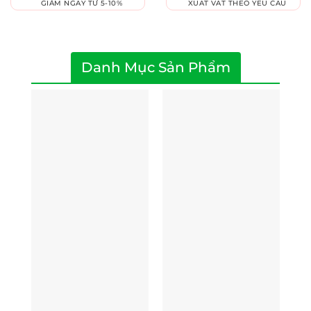
GIẢM NGAY TỪ 5-10%
XUẤT VAT THEO YÊU CẦU
Danh Mục Sản Phẩm