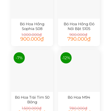
Bó Hoa Hồng
Bó Hoa Hồng Đỏ
Sophia S08
Nổi Bật S105
1.000.000
₫
900.000
₫
Giá
Giá
Giá
Giá
900.000
₫
790.000
₫
gốc
hiện
gốc
hiện
là:
tại
là:
tại
1.000.000₫.
là:
900.000₫.
là:
900.000₫.
790.000₫.
-7%
-12%
Bó Hoa Trái Tim 50
Bó Hoa M94
Bông
1.500.000
₫
780.000
₫