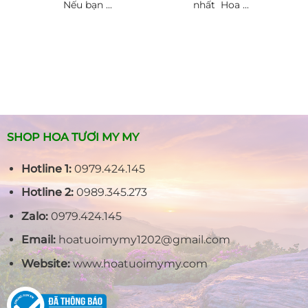
Nếu bạn ...
nhất Hoa ...
SHOP HOA TƯƠI MY MY
Hotline 1:
0979.424.145
Hotline 2:
0989.345.273
Zalo:
0979.424.145
Email:
hoatuoimymy1202@gmail.com
Website:
www.hoatuoimymy.com