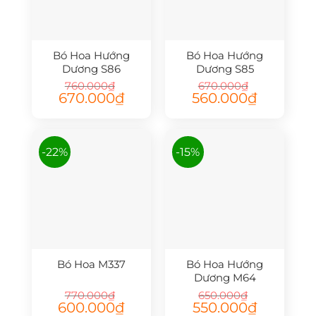
Bó Hoa Hướng
Bó Hoa Hướng
Dương S86
Dương S85
760.000
₫
670.000
₫
Giá
Giá
Giá
Giá
670.000
₫
560.000
₫
gốc
hiện
gốc
hiện
là:
tại
là:
tại
760.000₫.
là:
670.000₫.
là:
670.000₫.
560.000₫.
-22%
-15%
Bó Hoa M337
Bó Hoa Hướng
Dương M64
770.000
₫
650.000
₫
Giá
Giá
Giá
Giá
600.000
₫
550.000
₫
gốc
hiện
gốc
hiện