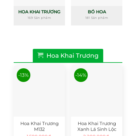
HOA KHAI TRƯƠNG
BÓ HOA
169 Sản phẩm
181 Sản phẩm
Hoa Khai Trương
-13%
-14%
Hoa Khai Trương
Hoa Khai Trương
M132
Xanh Lá Sinh Lộc
S48