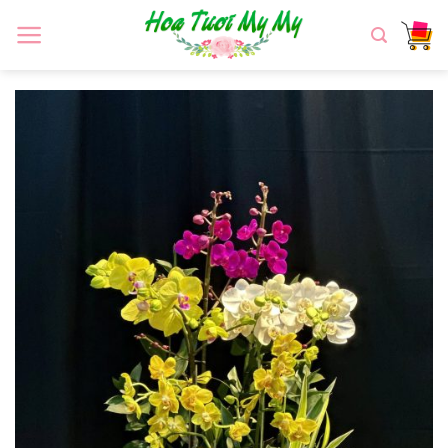
Chuyển
đến
nội
dung