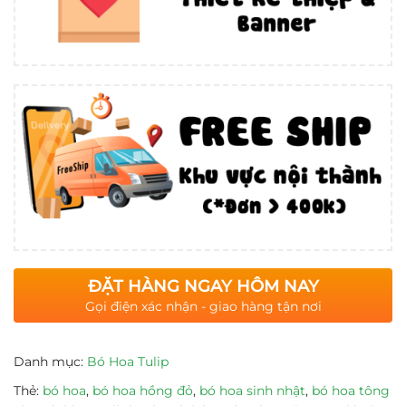
ĐẶT HÀNG NGAY HÔM NAY
Gọi điện xác nhận - giao hàng tận nơi
Danh mục:
Bó Hoa Tulip
Thẻ:
bó hoa
,
bó hoa hồng đỏ
,
bó hoa sinh nhật
,
bó hoa tông