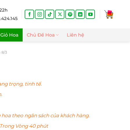
 22h
9.424.145
Giỏ Hoa
Chủ Đề Hoa
Liên hệ
 8/3
Giá
hiện
ng trọng, tinh tế.
tại
.
là:
.
500.000₫.
g
hoa
theo ngân sách của khách hàng.
 Trong Vòng 40 phút