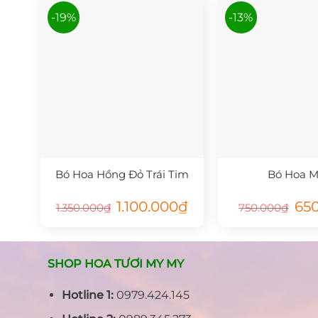
-19%
-13%
Bó Hoa Hồng Đỏ Trái Tim
Bó Hoa 
Giá
Giá
Giá
1.100.000
₫
65
1.350.000
₫
750.000
₫
gốc
hiện
gốc
là:
tại
là:
1.350.000₫.
là:
750.
1.100.000₫.
SHOP HOA TƯƠI MY MY
Hotline 1:
0979.424.145