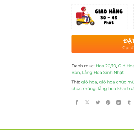
ĐẶT
Gọi đ
Danh mục:
Hoa 20/10
,
Giỏ Ho
Bàn
,
Lẵng Hoa Sinh Nhật
Thẻ:
giỏ hoa
,
giỏ hoa chúc m
chúc mừng
,
lẵng hoa khai tr