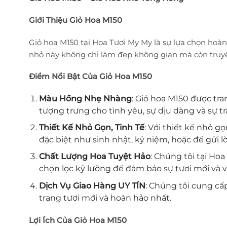
Giới Thiệu Giỏ Hoa M150
Giỏ hoa M150 tại Hoa Tươi My My là sự lựa chọn hoàn
nhỏ này không chỉ làm đẹp không gian mà còn truyề
Điểm Nổi Bật Của Giỏ Hoa M150
Màu Hồng Nhẹ Nhàng
: Giỏ hoa M150 được tr
tượng trưng cho tình yêu, sự dịu dàng và sự tr
Thiết Kế Nhỏ Gọn, Tinh Tế
: Với thiết kế nhỏ g
đặc biệt như sinh nhật, kỷ niệm, hoặc để gửi 
Chất Lượng Hoa Tuyệt Hảo
: Chúng tôi tại Ho
chọn lọc kỹ lưỡng để đảm bảo sự tươi mới và vẻ
Dịch Vụ Giao Hàng UY TÍN
: Chúng tôi cung cấ
trạng tươi mới và hoàn hảo nhất.
Lợi Ích Của Giỏ Hoa M150