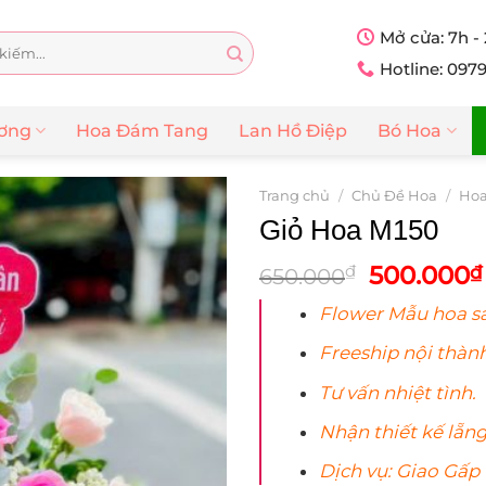
Mở cửa: 7h -
Hotline: 097
ương
Hoa Đám Tang
Lan Hồ Điệp
Bó Hoa
Trang chủ
/
Chủ Đề Hoa
/
Hoa
Giỏ Hoa M150
Giá
500.000
₫
₫
650.000
gốc
Flower Mẫu
hoa
sa
là:
650.000₫
Freeship nội thành
Tư vấn nhiệt tình.
Nhận thiết kế lẵn
Dịch vụ: Giao Gấp