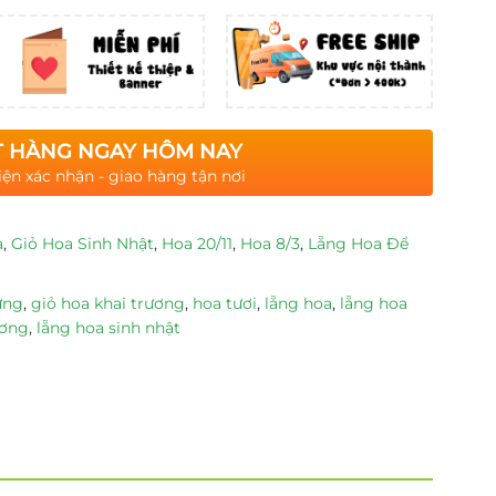
 HÀNG NGAY HÔM NAY
iện xác nhận - giao hàng tận nơi
a
,
Giỏ Hoa Sinh Nhật
,
Hoa 20/11
,
Hoa 8/3
,
Lẵng Hoa Để
ừng
,
giỏ hoa khai trương
,
hoa tươi
,
lẵng hoa
,
lẵng hoa
ương
,
lẵng hoa sinh nhật