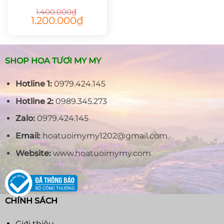
1.400.000
₫
Giá
Giá
1.200.000
₫
gốc
hiện
là:
tại
1.400.000₫.
là:
1.200.000₫.
SHOP HOA TƯƠI MY MY
Hotline 1:
0979.424.145
Hotline 2:
0989.345.273
Zalo:
0979.424.145
Email:
hoatuoimymy1202@gmail.com
Website:
www.hoatuoimymy.com
CHÍNH SÁCH
Giới thiệu