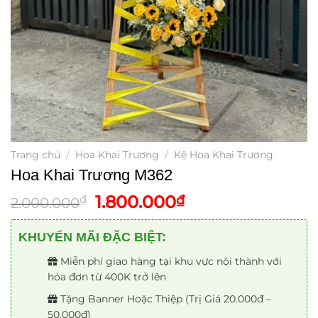
Trang chủ
/
Hoa Khai Trương
/
Kệ Hoa Khai Trương
Hoa Khai Trương M362
Giá
Giá
1.800.000
₫
₫
2.000.000
gốc
hiện
là:
tại
KHUYẾN MÃI ĐẶC BIỆT:
2.000.000₫.
là:
Miễn phí giao hàng tại khu vực nội thành với
1.800.000₫.
hóa đơn từ 400K trở lên
Tặng Banner Hoặc Thiệp (Trị Giá 20.000đ –
50.000đ)