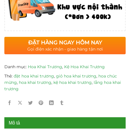
ĐẶT HÀNG NGAY HÔM NAY
Gọi điện xác nhận - giao hàng tận nơi
Danh mục:
Hoa Khai Trương
,
Kệ Hoa Khai Trương
Thẻ:
đặt hoa khai trương
,
giỏ hoa khai trương
,
hoa chúc
mừng
,
hoa khai trương
,
kệ hoa khai trương
,
lẵng hoa khai
trương
Mô tả