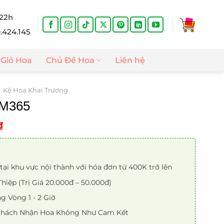
 22h
9.424.145
Giỏ Hoa
Chủ Đề Hoa
Liên hệ
Kệ Hoa Khai Trương
 M365
Giá
₫
hiện
tại
0₫.
là:
tại khu vực nội thành với hóa đơn từ 400K trở lên
900.000₫.
iệp (Trị Giá 20.000đ – 50.000đ)
 Vòng 1 - 2 Giờ
 Khách Nhận Hoa Không Như Cam Kết