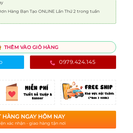
ày
ơn Hàng Bạn Tạo ONLINE Lần Thứ 2 trong tuần
THÊM VÀO GIỎ HÀNG
o
0979.424.145
 HÀNG NGAY HÔM NAY
iện xác nhận - giao hàng tận nơi