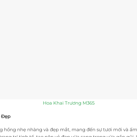
Hoa Khai Trương M365
g Đẹp
tông hồng nhẹ nhàng và đẹp mắt, mang đến sự tươi mới và ấm
rang trí tinh tế, tạo nên vẻ đẹp vừa sang trọng vừa gần gũ