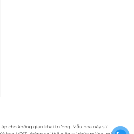
 áp cho không gian khai trương. Mẫu hoa này sử
i. Kệ hoa M365 không chỉ thể hiện sự chúc mừng, mà