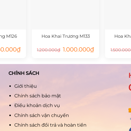
ng M126
Hoa Khai Trương M133
Hoa Kh
Giá
Giá
Giá
50.000
₫
1.000.000
₫
1.200.000
₫
1.500.000
hiện
gốc
hiện
tại
là:
tại
.000₫.
là:
1.200.000₫.
là:
1.050.000₫.
1.000.000₫.
CHÍNH SÁCH
Giới thiệu
Chính sách bảo mật
Điều khoản dịch vụ
Chính sách vận chuyển
Chính sách đổi trả và hoàn tiền