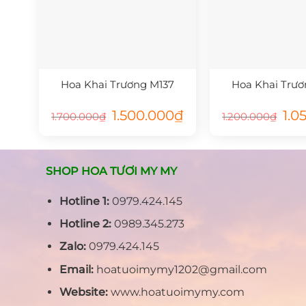
Hoa Khai Trương M137
Hoa Khai Trươ
Giá
Giá
Giá
1.500.000
₫
1.0
1.700.000
₫
1.200.000
₫
gốc
hiện
gốc
là:
tại
là:
1.700.000₫.
là:
1.200
1.500.000₫.
SHOP HOA TƯƠI MY MY
Hotline 1:
0979.424.145
Hotline 2:
0989.345.273
Zalo:
0979.424.145
Email:
hoatuoimymy1202@gmail.com
Website:
www.hoatuoimymy.com