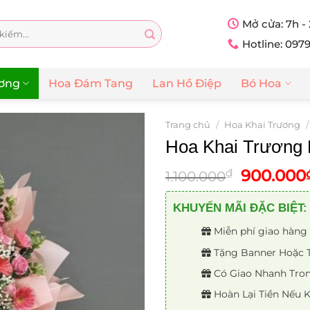
Mở cửa: 7h -
Hotline: 097
ương
Hoa Đám Tang
Lan Hồ Điệp
Bó Hoa
Trang chủ
/
Hoa Khai Trương
/
Hoa Khai Trương
Giá
900.000
₫
1.100.000
gốc
là:
KHUYẾN MÃI ĐẶC BIỆT:
1.100.00
Miễn phí giao hàng 
Tặng Banner Hoặc Th
Có Giao Nhanh Trong
Hoàn Lại Tiền Nếu