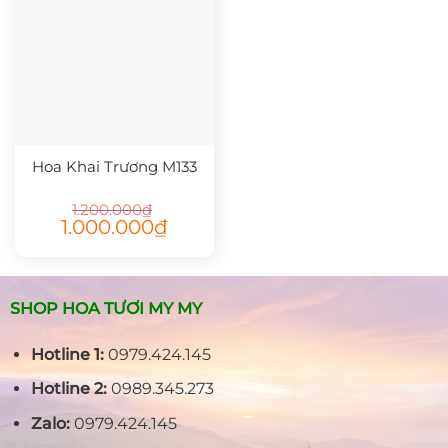
Hoa Khai Trương M133
1.200.000
₫
Giá
Giá
1.000.000
₫
gốc
hiện
là:
tại
1.200.000₫.
là:
1.000.000₫.
SHOP HOA TƯƠI MY MY
Hotline 1:
0979.424.145
Hotline 2:
0989.345.273
Zalo:
0979.424.145