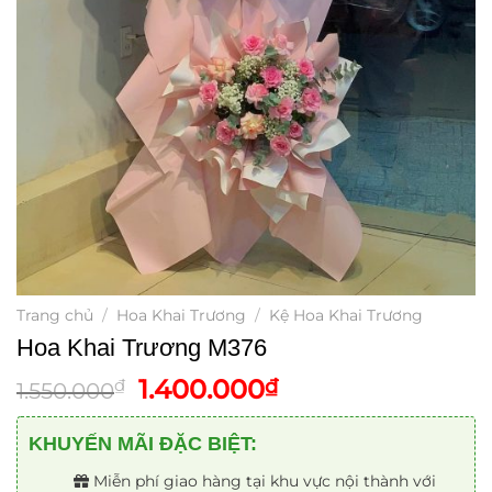
Trang chủ
/
Hoa Khai Trương
/
Kệ Hoa Khai Trương
Hoa Khai Trương M376
Giá
Giá
1.400.000
₫
₫
1.550.000
gốc
hiện
là:
tại
KHUYẾN MÃI ĐẶC BIỆT:
1.550.000₫.
là:
Miễn phí giao hàng tại khu vực nội thành với