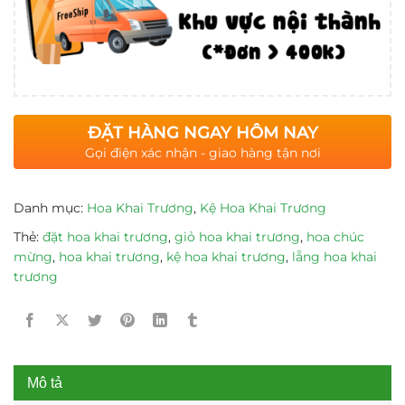
ĐẶT HÀNG NGAY HÔM NAY
Gọi điện xác nhận - giao hàng tận nơi
Danh mục:
Hoa Khai Trương
,
Kệ Hoa Khai Trương
Thẻ:
đặt hoa khai trương
,
giỏ hoa khai trương
,
hoa chúc
mừng
,
hoa khai trương
,
kệ hoa khai trương
,
lẵng hoa khai
trương
Mô tả