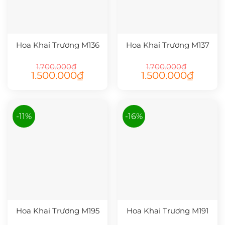
Hoa Khai Trương M136
Hoa Khai Trương M137
1.700.000
₫
1.700.000
₫
Giá
Giá
Giá
Giá
1.500.000
₫
1.500.000
₫
gốc
hiện
gốc
hiện
là:
tại
là:
tại
1.700.000₫.
là:
1.700.000₫.
là:
1.500.000₫.
1.500.000
-11%
-16%
Hoa Khai Trương M195
Hoa Khai Trương M191