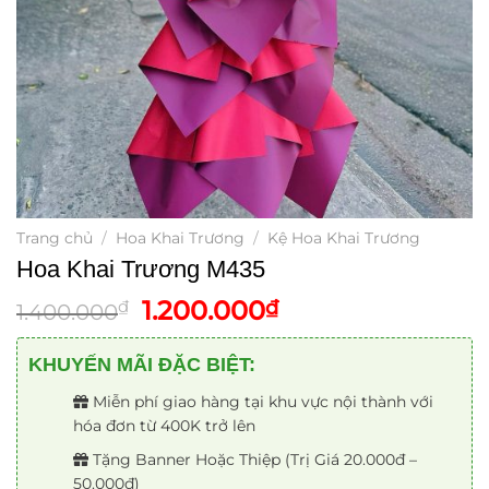
Trang chủ
/
Hoa Khai Trương
/
Kệ Hoa Khai Trương
Hoa Khai Trương M435
Giá
Giá
1.200.000
₫
₫
1.400.000
gốc
hiện
là:
tại
KHUYẾN MÃI ĐẶC BIỆT:
1.400.000₫.
là:
Miễn phí giao hàng tại khu vực nội thành với
1.200.000₫.
hóa đơn từ 400K trở lên
Tặng Banner Hoặc Thiệp (Trị Giá 20.000đ –
50.000đ)