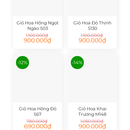
Giỏ Hoa Hồng Ngọt
Giỏ Hoa Đỏ Thịnh
Ngào S03
S130
1.100.000
₫
1.100.000
₫
Giá
Giá
Giá
Giá
900.000
₫
900.000
₫
gốc
hiện
gốc
hiện
là:
tại
là:
tại
1.100.000₫.
là:
1.100.000₫.
là:
900.000₫.
900.000₫.
-12%
-14%
Giỏ Hoa Hồng Đỏ
Giỏ Hoa Khai
S67
Trương M148
780.000
₫
1.050.000
₫
Giá
Giá
Giá
Giá
690.000
₫
900.000
₫
gốc
hiện
gốc
hiện