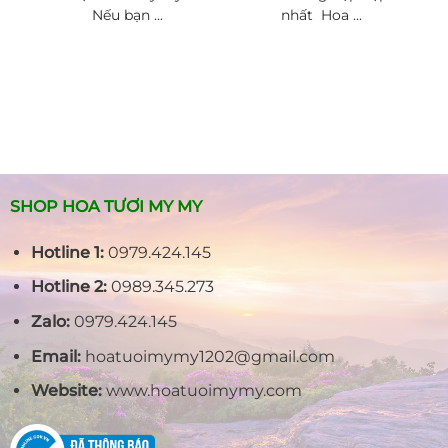
Nếu bạn ...
nhất Hoa ...
SHOP HOA TƯƠI MY MY
Hotline 1:
0979.424.145
Hotline 2:
0989.345.273
Zalo:
0979.424.145
Email:
hoatuoimymy1202@gmail.com
Website:
www.hoatuoimymy.com