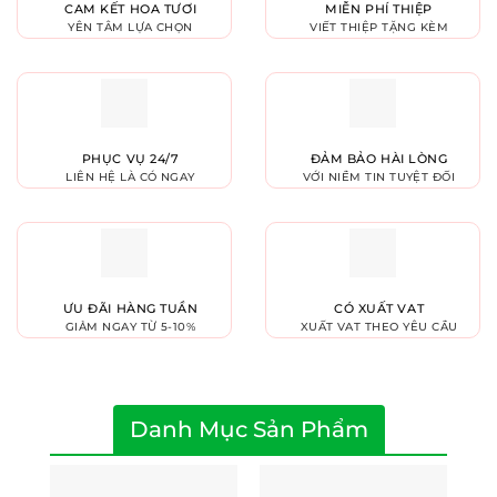
CAM KẾT HOA TƯƠI
MIỄN PHÍ THIỆP
YÊN TÂM LỰA CHỌN
VIẾT THIỆP TẶNG KÈM
PHỤC VỤ 24/7
ĐẢM BẢO HÀI LÒNG
LIÊN HỆ LÀ CÓ NGAY
VỚI NIỀM TIN TUYỆT ĐỐI
ƯU ĐÃI HÀNG TUẦN
CÓ XUẤT VAT
GIẢM NGAY TỪ 5-10%
XUẤT VAT THEO YÊU CẦU
Danh Mục Sản Phẩm