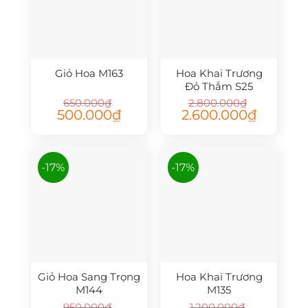
Giỏ Hoa M163
Hoa Khai Trương
Đỏ Thắm S25
650.000
₫
2.800.000
₫
Giá
Giá
Giá
Giá
500.000
₫
2.600.000
₫
gốc
hiện
gốc
hiện
là:
tại
là:
tại
650.000₫.
là:
2.800.000₫.
là:
500.000₫.
2.600.000₫
-17%
-17%
Giỏ Hoa Sang Trọng
Hoa Khai Trương
M144
M135
950.000
₫
1.200.000
₫