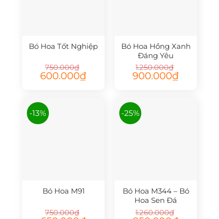
Bó Hoa Tốt Nghiệp
Bó Hoa Hồng Xanh
Đáng Yêu
750.000
₫
1.250.000
₫
Giá
Giá
Giá
Giá
600.000
₫
900.000
₫
gốc
hiện
gốc
hiện
là:
tại
là:
tại
750.000₫.
là:
1.250.000₫.
là:
600.000₫.
900.000₫.
-13%
-25%
Bó Hoa M91
Bó Hoa M344 – Bó
Hoa Sen Đá
750.000
₫
1.260.000
₫
Giá
Giá
Giá
Giá