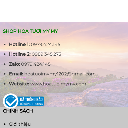
SHOP HOA TƯƠI MY MY
Hotline 1:
0979.424.145
Hotline 2:
0989.345.273
Zalo:
0979.424.145
Email:
hoatuoimymy1202@gmail.com
Website:
www.hoatuoimymy.com
CHÍNH SÁCH
Giới thiệu