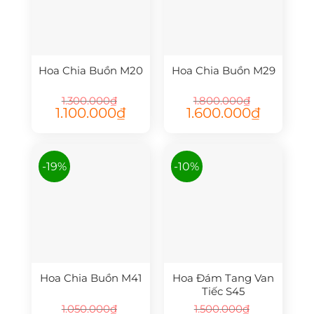
Hoa Chia Buồn M20
Hoa Chia Buồn M29
1.300.000
₫
1.800.000
₫
Giá
Giá
Giá
Giá
1.100.000
₫
1.600.000
₫
gốc
hiện
gốc
hiện
là:
tại
là:
tại
1.300.000₫.
là:
1.800.000₫.
là:
1.100.000₫.
1.600.000₫.
-19%
-10%
Hoa Chia Buồn M41
Hoa Đám Tang Van
Tiếc S45
1.050.000
₫
1.500.000
₫