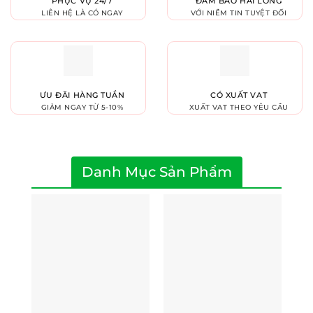
PHỤC VỤ 24/7
ĐẢM BẢO HÀI LÒNG
LIÊN HỆ LÀ CÓ NGAY
VỚI NIỀM TIN TUYỆT ĐỐI
ƯU ĐÃI HÀNG TUẦN
CÓ XUẤT VAT
GIẢM NGAY TỪ 5-10%
XUẤT VAT THEO YÊU CẦU
Danh Mục Sản Phẩm