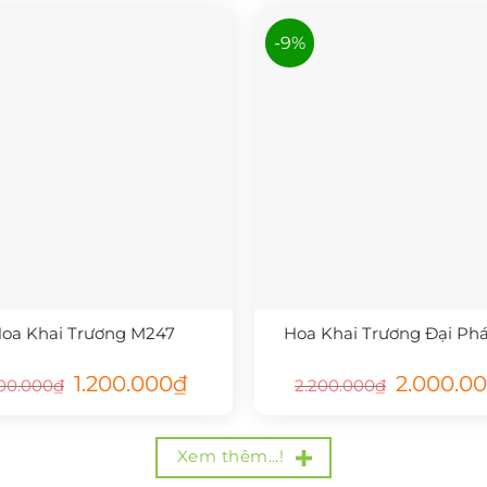
4.400.000₫.
-9%
oa Khai Trương M247
Hoa Khai Trương Đại Phá
Giá
Giá
Giá
1.200.000
₫
2.000.0
400.000
₫
2.200.000
₫
gốc
hiện
gốc
là:
tại
là:
1.400.000₫.
là:
2.200.000₫.
1.200.000₫.
Xem thêm...!