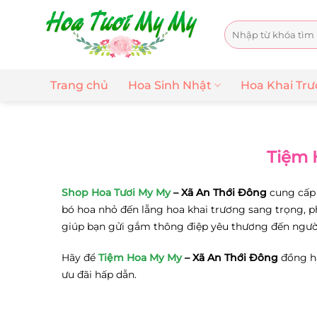
Chuyển
đến
Tìm
nội
kiếm:
dung
Trang chủ
Hoa Sinh Nhật
Hoa Khai Tr
Tiệm 
Shop Hoa Tươi My My
– Xã An Thới Đông
cung cấp 
bó hoa nhỏ đến lẵng hoa khai trương sang trọng, 
giúp bạn gửi gắm thông điệp yêu thương đến ngườ
Hãy để
Tiệm Hoa My My
– Xã An Thới Đông
đồng hà
ưu đãi hấp dẫn.