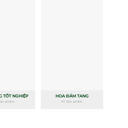
G TỐT NGHIỆP
HOA ĐÁM TANG
H
Sản phẩm
97 Sản phẩm