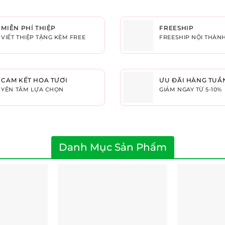
MIỄN PHÍ THIỆP
FREESHIP
VIẾT THIỆP TẶNG KÈM FREE
FREESHIP NỘI THÀN
CAM KẾT HOA TƯƠI
ƯU ĐÃI HÀNG TUẦ
YÊN TÂM LỰA CHỌN
GIẢM NGAY TỪ 5-10%
Danh Mục Sản Phẩm