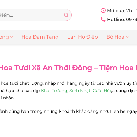
Mở cửa: 7h -
Hotline: 097
ương
Hoa Đám Tang
Lan Hồ Điệp
Bó Hoa
Hoa Tươi Xã An Thới Đông – Tiệm Hoa
hoa tươi chất lượng, nhập mới hàng ngày từ các nhà vườn uy t
phù hợp cho các dịp
Khai Trương
,
Sinh Nhật,
Cưới Hỏi
,… cùng dịc
i nhận.
nh cùng bạn trong những khoảnh khắc đáng nhớ. Liên hệ ngay