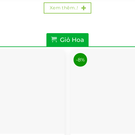
1.400.000₫.
Xem thêm..!
Giỏ Hoa
-8%