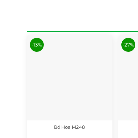
-13%
-27%
Bó Hoa M248