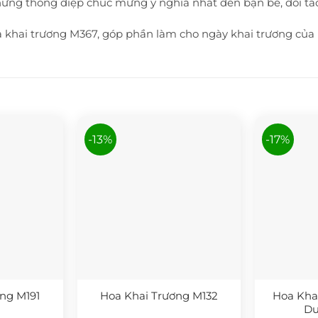
ững thông điệp chúc mừng ý nghĩa nhất đến bạn bè, đối tác 
 khai trương M367, góp phần làm cho ngày khai trương của b
-13%
-17%
ng M191
Hoa Khai Trương M132
Hoa Kha
Dư