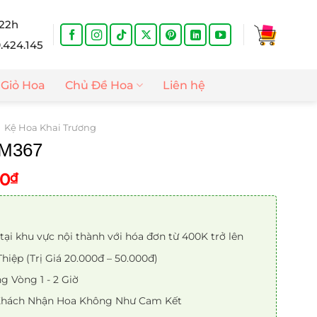
 22h
9.424.145
Giỏ Hoa
Chủ Đề Hoa
Liên hệ
Kệ Hoa Khai Trương
 M367
Giá
00
₫
hiện
tại
0₫.
là:
tại khu vực nội thành với hóa đơn từ 400K trở lên
1.400.000₫.
iệp (Trị Giá 20.000đ – 50.000đ)
 Vòng 1 - 2 Giờ
 Khách Nhận Hoa Không Như Cam Kết