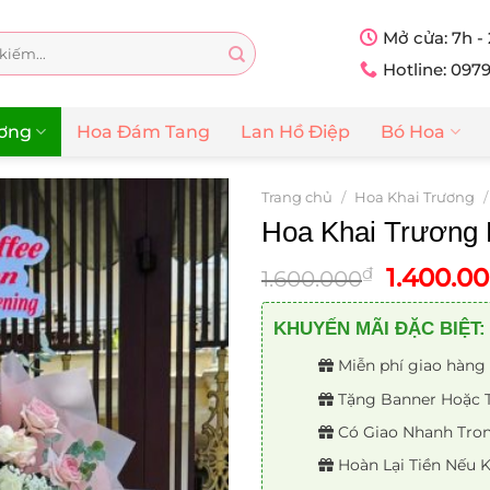
Mở cửa: 7h -
Hotline: 097
ương
Hoa Đám Tang
Lan Hồ Điệp
Bó Hoa
Trang chủ
/
Hoa Khai Trương
/
Hoa Khai Trương
Giá
1.400.0
₫
1.600.000
gốc
là:
KHUYẾN MÃI ĐẶC BIỆT:
1.600.00
Miễn phí giao hàng 
Tặng Banner Hoặc Th
Có Giao Nhanh Trong
Hoàn Lại Tiền Nếu