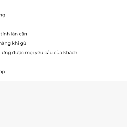
ờng
tỉnh lân cận
hàng khi gửi
p ứng được mọi yêu cầu của khách
hop