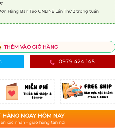
ày
ơn Hàng Bạn Tạo ONLINE Lần Thứ 2 trong tuần
THÊM VÀO GIỎ HÀNG
o
0979.424.145
 HÀNG NGAY HÔM NAY
iện xác nhận - giao hàng tận nơi