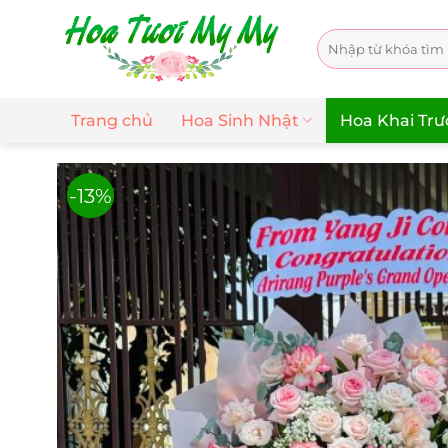
Chuyển
đến
Tìm
nội
kiếm:
dung
Trang chủ
Hoa Sinh Nhật
Hoa Khai Tr
-13%