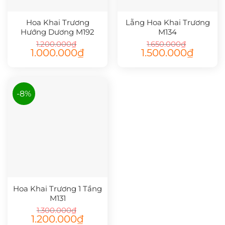
Hoa Khai Trương
Lẵng Hoa Khai Trương
Hướng Dương M192
M134
1.200.000
₫
1.650.000
₫
Giá
Giá
Giá
Giá
1.000.000
₫
1.500.000
₫
gốc
hiện
gốc
hiện
là:
tại
là:
tại
1.200.000₫.
là:
1.650.000₫.
là:
1.000.000₫.
1.500.000
-8%
Hoa Khai Trương 1 Tầng
M131
1.300.000
₫
Giá
Giá
1.200.000
₫
gốc
hiện