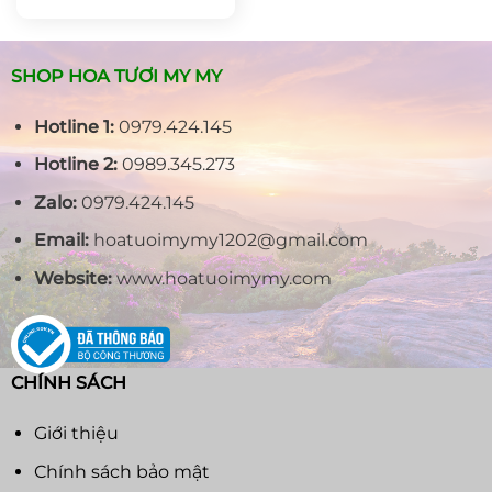
là:
tại
1.300.000₫.
là:
1.200.000₫.
SHOP HOA TƯƠI MY MY
Hotline 1:
0979.424.145
Hotline 2:
0989.345.273
Zalo:
0979.424.145
Email:
hoatuoimymy1202@gmail.com
Website:
www.hoatuoimymy.com
CHÍNH SÁCH
Giới thiệu
Chính sách bảo mật