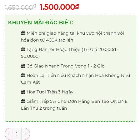
Giá
Giá
1.500.000
₫
₫
1.650.000
gốc
hiện
là:
tại
KHUYẾN MÃI ĐẶC BIỆT:
1.650.000₫.
là:
Miễn phí giao hàng tại khu vực nội thành với
1.500.000₫.
hóa đơn từ 400K trở lên
Tặng Banner Hoặc Thiệp (Trị Giá 20.000đ –
50.000đ)
Có Giao Nhanh Trong Vòng 1 - 2 Giờ
Hoàn Lại Tiền Nếu Khách Nhận Hoa Không Như
Cam Kết
Hoa Tươi Trên 3 Ngày
Giảm Tiếp 5% Cho Đơn Hàng Bạn Tạo ONLINE
Lần Thứ 2 trong tuần
Số lượng