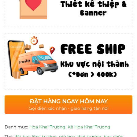
ĐẶT HÀNG NGAY HÔM NAY
Gọi điện xác nhận - giao hàng tận nơi
Danh mục:
Hoa Khai Trương
,
Kệ Hoa Khai Trương
Thẻ:
đặt hoa khai trương
,
giỏ hoa khai trương
,
hoa chúc