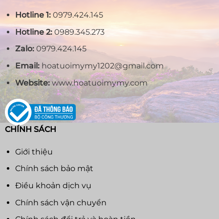
Hotline 1:
0979.424.145
Hotline 2:
0989.345.273
Zalo:
0979.424.145
Email:
hoatuoimymy1202@gmail.com
Website:
www.hoatuoimymy.com
CHÍNH SÁCH
Giới thiệu
Chính sách bảo mật
Điều khoản dịch vụ
Chính sách vận chuyển