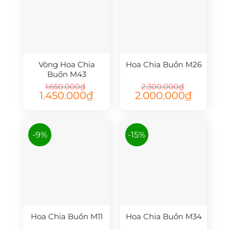
Vòng Hoa Chia
Hoa Chia Buồn M26
Buồn M43
1.650.000
₫
2.300.000
₫
Giá
Giá
Giá
Giá
1.450.000
₫
2.000.000
₫
gốc
hiện
gốc
hiện
là:
tại
là:
tại
1.650.000₫.
là:
2.300.000₫.
là:
1.450.000₫.
2.000.000₫
-9%
-15%
Hoa Chia Buồn M11
Hoa Chia Buồn M34