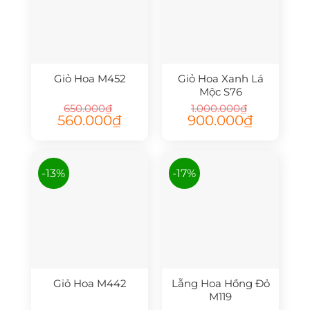
Giỏ Hoa M452
Giỏ Hoa Xanh Lá
Mộc S76
650.000
₫
1.000.000
₫
Giá
Giá
Giá
Giá
560.000
₫
900.000
₫
gốc
hiện
gốc
hiện
là:
tại
là:
tại
650.000₫.
là:
1.000.000₫.
là:
560.000₫.
900.000₫.
-13%
-17%
Giỏ Hoa M442
Lẵng Hoa Hồng Đỏ
M119