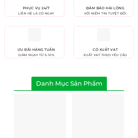
PHỤC VỤ 24/7
ĐẢM BẢO HÀI LÒNG
LIÊN HỆ LÀ CÓ NGAY
VỚI NIỀM TIN TUYỆT ĐỐI
ƯU ĐÃI HÀNG TUẦN
CÓ XUẤT VAT
GIẢM NGAY TỪ 5-10%
XUẤT VAT THEO YÊU CẦU
Danh Mục Sản Phẩm