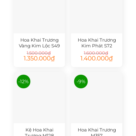
Hoa Khai Trương
Hoa Khai Trương
Vàng Kim Lộc S49
Kim Phát S72
1.500.000
₫
1.600.000
₫
Giá
Giá
Giá
Giá
1.350.000
₫
1.400.000
₫
gốc
hiện
gốc
hiện
là:
tại
là:
tại
1.500.000₫.
là:
1.600.000₫.
là:
1.350.000₫.
1.400.000₫.
-12%
-9%
Kệ Hoa Khai
Hoa Khai Trương
Trương M128
M357