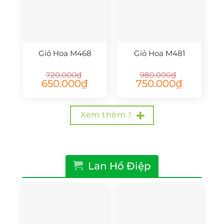
Giỏ Hoa M468
Giỏ Hoa M481
720.000
₫
980.000
₫
Giá
Giá
Giá
Giá
650.000
₫
750.000
₫
gốc
hiện
gốc
hiện
là:
tại
là:
tại
720.000₫.
là:
980.000₫.
là:
650.000₫.
750.000₫.
Xem thêm..!
Lan Hồ Điệp