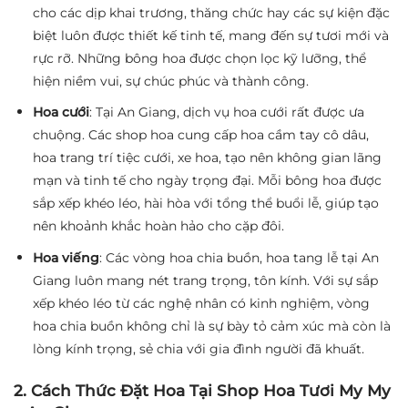
cho các dịp khai trương, thăng chức hay các sự kiện đặc
biệt luôn được thiết kế tinh tế, mang đến sự tươi mới và
rực rỡ. Những bông hoa được chọn lọc kỹ lưỡng, thể
hiện niềm vui, sự chúc phúc và thành công.
Hoa cưới
: Tại An Giang, dịch vụ hoa cưới rất được ưa
chuộng. Các shop hoa cung cấp hoa cầm tay cô dâu,
hoa trang trí tiệc cưới, xe hoa, tạo nên không gian lãng
mạn và tinh tế cho ngày trọng đại. Mỗi bông hoa được
sắp xếp khéo léo, hài hòa với tổng thể buổi lễ, giúp tạo
nên khoảnh khắc hoàn hảo cho cặp đôi.
Hoa viếng
: Các vòng hoa chia buồn, hoa tang lễ tại An
Giang luôn mang nét trang trọng, tôn kính. Với sự sắp
xếp khéo léo từ các nghệ nhân có kinh nghiệm, vòng
hoa chia buồn không chỉ là sự bày tỏ cảm xúc mà còn là
lòng kính trọng, sẻ chia với gia đình người đã khuất.
2. Cách Thức Đặt Hoa Tại Shop Hoa Tươi My My