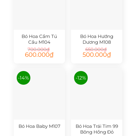
Bó Hoa Cẩm Tú
Bó Hoa Hướng
Cầu M104
Dương M108
700.000
₫
650.000
₫
Giá
Giá
Giá
Giá
600.000
₫
500.000
₫
gốc
hiện
gốc
hiện
là:
tại
là:
tại
700.000₫.
là:
650.000₫.
là:
600.000₫.
500.000₫.
-14%
-12%
Bó Hoa Baby M107
Bó Hoa Trái Tim 99
Bông Hồng Đỏ