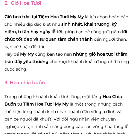
3. Giỏ Hoa Tươi
Giỏ hoa tươi
tại
Tiệm Hoa Tươi My My
là lựa chọn hoàn hảo
cho nhiều dịp đặc biệt như
sinh nhật, khai trương, kỷ
niệm, tri ân hay ngày lễ tết
, giúp bạn dễ dàng gửi gắm
lời
chúc tốt đẹp và sự quan tâm chân thành
đến người thân,
bạn bè hoặc đối tác.
Hãy để
My My
cùng bạn tạo nên
những giỏ hoa tươi thắm,
tràn đầy yêu thương
cho mọi khoảnh khắc đáng nhớ trong
cuộc sống.
3. Hoa chia buồn
Trong những khoảnh khắc tĩnh lặng, một lẵng
Hoa Chia
Buồn
từ
Tiệm Hoa Tươi My My
là một trong những cách
thể hiện lòng thành kính chân thành đến với gia đình và
bạn bè người đã khuất. Với đội ngũ nhân viên chuyên
nghiệp và tận tình sẵn sàng cung cấp các vòng hoa tang lễ
trang trọng, để có thể gửi gắm tâm tư và lòng thành kính