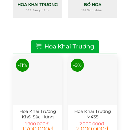
HOA KHAI TRƯƠNG
BÓ HOA
169 Sản phẩm
181 Sản phẩm
Hoa Khai Trương
-11%
-9%
Hoa Khai Trương
Hoa Khai Trương
Khởi Sắc Hưng
M438
Thịnh S38
1.900.000
₫
2.200.000
₫
Giá
Giá
Giá
Giá
1.700.000
₫
2.000.000
₫