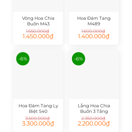
Vòng Hoa Chia
Hoa Đám Tang
Buồn M43
M489
1.650.000
₫
1.600.000
₫
Giá
Giá
Giá
Giá
1.450.000
₫
1.400.000
₫
gốc
hiện
gốc
hiện
là:
tại
là:
tại
1.650.000₫.
là:
1.600.000₫.
là:
1.450.000₫.
1.400.000₫.
-6%
-6%
Hoa Đám Tang Ly
Lẵng Hoa Chia
Biệt S40
Buồn 3 Tầng
3.500.000
₫
2.350.000
₫
Giá
Giá
Giá
Giá
3.300.000
₫
2.200.000
₫
gốc
hiện
gốc
hiện
là:
tại
là:
tại