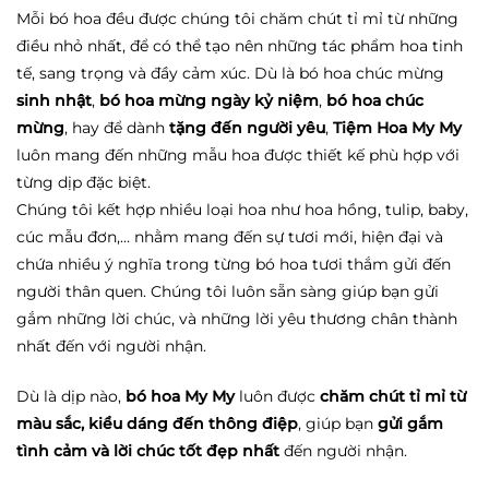
Mỗi bó hoa đều được chúng tôi chăm chút tỉ mỉ từ những
điều nhỏ nhất, để có thể tạo nên những tác phẩm hoa tinh
tế, sang trọng và đầy cảm xúc. Dù là bó hoa chúc mừng
sinh nhật
,
bó hoa mừng ngày kỷ niệm
,
bó hoa chúc
mừng
, hay để dành
tặng đến người yêu
,
Tiệm Hoa My My
luôn mang đến những mẫu hoa được thiết kế phù hợp với
từng dịp đặc biệt.
Chúng tôi kết hợp nhiều loại hoa như hoa hồng, tulip, baby,
cúc mẫu đơn,… nhằm mang đến sự tươi mới, hiện đại và
chứa nhiều ý nghĩa trong từng bó hoa tươi thắm gửi đến
người thân quen. Chúng tôi luôn sẵn sàng giúp bạn gửi
gắm những lời chúc, và những lời yêu thương chân thành
nhất đến với người nhận.
Dù là dịp nào,
bó hoa My My
luôn được
chăm chút tỉ mỉ từ
màu sắc, kiểu dáng đến thông điệp
, giúp bạn
gửi gắm
tình cảm và lời chúc tốt đẹp nhất
đến người nhận.