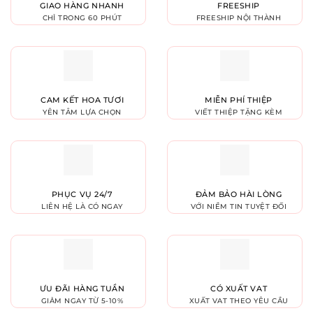
GIAO HÀNG NHANH
FREESHIP
CHỈ TRONG 60 PHÚT
FREESHIP NỘI THÀNH
CAM KẾT HOA TƯƠI
MIỄN PHÍ THIỆP
YÊN TÂM LỰA CHỌN
VIẾT THIỆP TẶNG KÈM
PHỤC VỤ 24/7
ĐẢM BẢO HÀI LÒNG
LIÊN HỆ LÀ CÓ NGAY
VỚI NIỀM TIN TUYỆT ĐỐI
ƯU ĐÃI HÀNG TUẦN
CÓ XUẤT VAT
GIẢM NGAY TỪ 5-10%
XUẤT VAT THEO YÊU CẦU