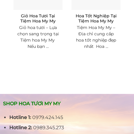
Giỏ Hoa Tươi Tại
Hoa Tốt Nghiệp Tại
Tiệm Hoa My My
Tiệm Hoa My My
Giỏ hoa tươi – Lựa
Tiệm Hoa My My –
chọn sang trọng tại
Địa chỉ cung cấp
Tiệm hoa My My
hoa tốt nghiệp đẹp
Nếu bạn ...
nhất Hoa ...
SHOP HOA TƯƠI MY MY
Hotline 1:
0979.424.145
Hotline 2:
0989.345.273