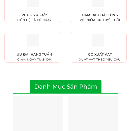
PHỤC VỤ 24/7
ĐẢM BẢO HÀI LÒNG
LIÊN HỆ LÀ CÓ NGAY
VỚI NIỀM TIN TUYỆT ĐỐI
ƯU ĐÃI HÀNG TUẦN
CÓ XUẤT VAT
GIẢM NGAY TỪ 5-10%
XUẤT VAT THEO YÊU CẦU
Danh Mục Sản Phẩm