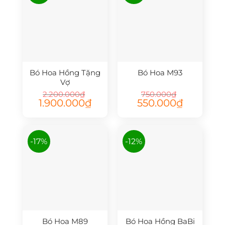
Bó Hoa Hồng Tặng
Bó Hoa M93
Vợ
2.200.000
₫
750.000
₫
Giá
Giá
Giá
Giá
1.900.000
₫
550.000
₫
gốc
hiện
gốc
hiện
là:
tại
là:
tại
2.200.000₫.
là:
750.000₫.
là:
1.900.000₫.
550.000₫.
-17%
-12%
Bó Hoa M89
Bó Hoa Hồng BaBi