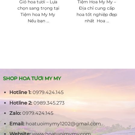
Giỏ hoa tươi – Lựa
Tiệm Hoa My My –
chọn sang trọng tại
Địa chỉ cung cấp
Tiệm hoa My My
hoa tốt nghiệp đẹp
Nếu bạn ...
nhất Hoa ...
SHOP HOA TƯƠI MY MY
Hotline 1:
0979.424.145
Hotline 2:
0989.345.273
Zalo:
0979.424.145
Email:
hoatuoimymy1202@gmail.com
Website:
www.hoatuoimymy.com