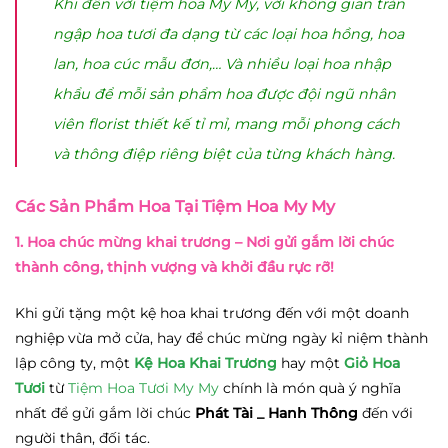
Khi đến với tiệm hoa My My, với không gian tràn
ngập hoa tươi đa dạng từ các loại hoa hồng, hoa
lan, hoa cúc mẫu đơn,… Và nhiều loại hoa nhập
khẩu để mỗi sản phẩm hoa được đội ngũ nhân
viên florist thiết kế tỉ mỉ, mang mỗi phong cách
và thông điệp riêng biệt của từng khách hàng.
Các Sản Phẩm Hoa Tại Tiệm Hoa My My
1. Hoa chúc mừng khai trương
– Nơi gửi gắm lời chúc
thành công, thịnh vượng và khởi đầu rực rỡ!
Khi gửi tặng một kệ hoa khai trương đến với một doanh
nghiệp vừa mở cửa, hay để chúc mừng ngày kỉ niệm thành
lập công ty, một
Kệ Hoa Khai Trương
hay một
Giỏ Hoa
Tươi
từ
Tiệm Hoa Tươi My My
chính là món quà ý nghĩa
nhất để gửi gắm lời chúc
Phát Tài _ Hanh Thông
đến với
người thân, đối tác.