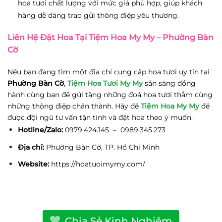
hoa tươi chất lượng với mức giá phù hợp, giúp khách
hàng dễ dàng trao gửi thông điệp yêu thương.
Liên Hệ Đặt Hoa Tại Tiệm Hoa My My – Phường Bàn
Cờ
Nếu bạn đang tìm một địa chỉ cung cấp hoa tươi uy tín tại
Phường Bàn Cờ
,
Tiệm Hoa Tươi My My
sẵn sàng đồng
hành cùng bạn để gửi tặng những đoá hoa tươi thắm cùng
những thông điệp chân thành. Hãy để
Tiệm Hoa My My
để
được đội ngũ tư vấn tận tình và đặt hoa theo ý muốn.
Hotline/Zalo:
0979.424.145 – 0989.345.273
Địa chỉ:
Phường Bàn Cờ, TP. Hồ Chí Minh
Website:
https://hoatuoimymy.com/
Chia Sẻ Kinh Nghiệm