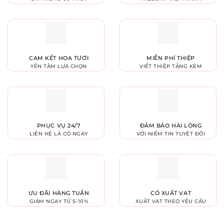
CAM KẾT HOA TƯƠI
MIỄN PHÍ THIỆP
YÊN TÂM LỰA CHỌN
VIẾT THIỆP TẶNG KÈM
PHỤC VỤ 24/7
ĐẢM BẢO HÀI LÒNG
LIÊN HỆ LÀ CÓ NGAY
VỚI NIỀM TIN TUYỆT ĐỐI
ƯU ĐÃI HÀNG TUẦN
CÓ XUẤT VAT
GIẢM NGAY TỪ 5-10%
XUẤT VAT THEO YÊU CẦU