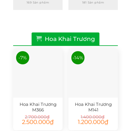
169 Sản phẩm
181 Sản phẩm
Hoa Khai Trương
-7%
-14%
Hoa Khai Trương
Hoa Khai Trương
M366
M141
2.700.000
₫
1.400.000
₫
Giá
Giá
Giá
Giá
2.500.000
₫
1.200.000
₫
gốc
hiện
gốc
hiện
là:
tại
là:
tại