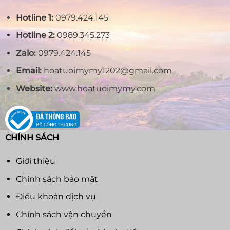
Hotline 1:
0979.424.145
Hotline 2:
0989.345.273
Zalo:
0979.424.145
Email:
hoatuoimymy1202@gmail.com
Website:
www.hoatuoimymy.com
CHÍNH SÁCH
Giới thiệu
Chính sách bảo mật
Điều khoản dịch vụ
Chính sách vận chuyển