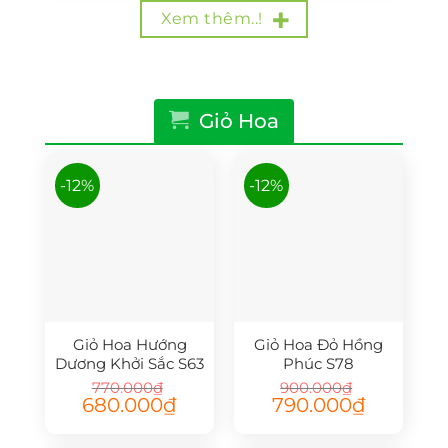
680.000₫.
2.300.000₫
Xem thêm..!
Giỏ Hoa
-12%
-12%
Giỏ Hoa Hướng
Giỏ Hoa Đỏ Hồng
Dương Khởi Sắc S63
Phúc S78
770.000
₫
900.000
₫
Giá
Giá
Giá
Giá
680.000
₫
790.000
₫
gốc
hiện
gốc
hiện
là:
tại
là:
tại
770.000₫.
là:
900.000₫.
là: