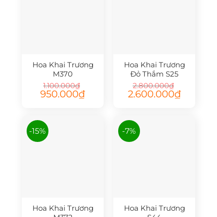
Hoa Khai Trương
Hoa Khai Trương
M370
Đỏ Thắm S25
1.100.000
₫
2.800.000
₫
Giá
Giá
Giá
Giá
950.000
₫
2.600.000
₫
gốc
hiện
gốc
hiện
là:
tại
là:
tại
1.100.000₫.
là:
2.800.000₫.
là:
950.000₫.
2.600.000₫
-15%
-7%
Hoa Khai Trương
Hoa Khai Trương