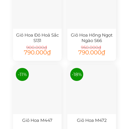
Giỏ Hoa Đỏ Hoả Sắc
Giỏ Hoa Hồng Ngọt
S131
Ngào S66
900.000
₫
950.000
₫
Giá
Giá
Giá
Giá
790.000
₫
790.000
₫
gốc
hiện
gốc
hiện
là:
tại
là:
tại
900.000₫.
là:
950.000₫.
là:
790.000₫.
790.000₫.
-11%
-18%
Giỏ Hoa M447
Giỏ Hoa M472