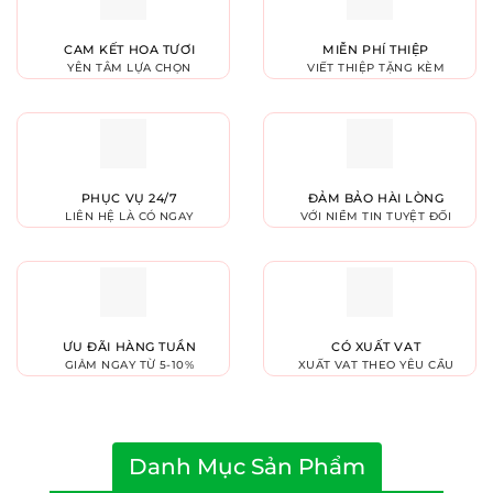
CAM KẾT HOA TƯƠI
MIỄN PHÍ THIỆP
YÊN TÂM LỰA CHỌN
VIẾT THIỆP TẶNG KÈM
PHỤC VỤ 24/7
ĐẢM BẢO HÀI LÒNG
LIÊN HỆ LÀ CÓ NGAY
VỚI NIỀM TIN TUYỆT ĐỐI
ƯU ĐÃI HÀNG TUẦN
CÓ XUẤT VAT
GIẢM NGAY TỪ 5-10%
XUẤT VAT THEO YÊU CẦU
Danh Mục Sản Phẩm