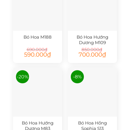
Bó Hoa M188
Bó Hoa Hướng
Dương M109
690.000
₫
850.000
₫
Giá
Giá
Giá
Giá
590.000
₫
700.000
₫
gốc
hiện
gốc
hiện
là:
tại
là:
tại
690.000₫.
là:
850.000₫.
là:
590.000₫.
700.000₫.
-20%
-8%
Bó Hoa Hướng
Bó Hoa Hồng
Dương M83
Sophia S13