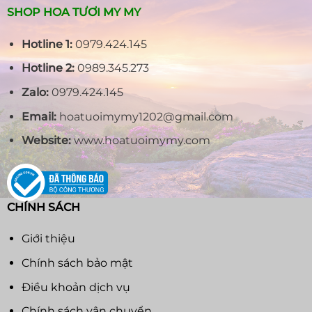
SHOP HOA TƯƠI MY MY
Hotline 1:
0979.424.145
Hotline 2:
0989.345.273
Zalo:
0979.424.145
Email:
hoatuoimymy1202@gmail.com
Website:
www.hoatuoimymy.com
CHÍNH SÁCH
Giới thiệu
Chính sách bảo mật
Điều khoản dịch vụ
Chính sách vận chuyển