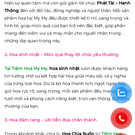
hiện sự quan tâm mà còn gửi gắm lời chúc
Phát Tài – Hanh
Thông
đến với đối tác, đồng nghiệp và người thân. Mỗi sản
phẩm hoa tại My My đều được thiết kế tỉ mỉ, sang trọng và
tinh tế, giúp món quà của bạn trở nên đặc biệt, góp phần
mang đến niềm vui và may mắn cho người nhận trong
những dịp quan trọng này.
2. Hoa sinh nhật
– Món quà thay lời chúc yêu thương
Tại Tiệm Hoa My My
,
hoa sinh nhật
luôn được khách hàng
tin tưởng nhờ sự kết hợp hài hòa giữa màu sắc và ý nghĩa
của từng loài hoa. Dù là bó hoa thanh lịch, ngọt ngào hay
giỏ hoa rực rỡ, sang trọng, mỗi sản phẩm đều mang đến sự
tươi mới và phong cách riêng biệt, trọn vẹn thông điệp yêu
thương của bạn.
3. Hoa đám tang
– Lời tiễn đưa chân thành
Trong khoảnh khắc chia ly,
Hoa Chia Buồn
từ
Tiệm Hoa