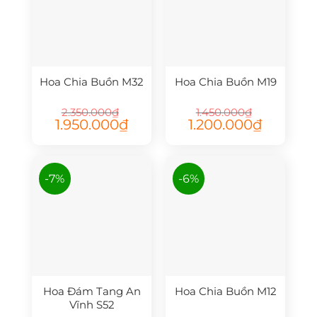
Hoa Chia Buồn M32
Hoa Chia Buồn M19
2.350.000
₫
1.450.000
₫
Giá
Giá
Giá
Giá
1.950.000
₫
1.200.000
₫
gốc
hiện
gốc
hiện
là:
tại
là:
tại
2.350.000₫.
là:
1.450.000₫.
là:
1.950.000₫.
1.200.000₫.
-7%
-6%
Hoa Đám Tang An
Hoa Chia Buồn M12
Vĩnh S52