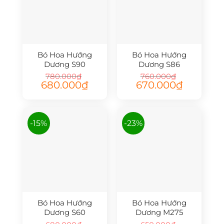
Bó Hoa Hướng
Bó Hoa Hướng
Dương S90
Dương S86
780.000
₫
760.000
₫
Giá
Giá
Giá
Giá
680.000
₫
670.000
₫
gốc
hiện
gốc
hiện
là:
tại
là:
tại
780.000₫.
là:
760.000₫.
là:
680.000₫.
670.000₫.
-15%
-23%
Bó Hoa Hướng
Bó Hoa Hướng
Dương S60
Dương M275