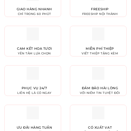
GIAO HÀNG NHANH
FREESHIP
CHỈ TRONG 60 PHÚT
FREESHIP NỘI THÀNH
CAM KẾT HOA TƯƠI
MIỄN PHÍ THIỆP
YÊN TÂM LỰA CHỌN
VIẾT THIỆP TẶNG KÈM
PHỤC VỤ 24/7
ĐẢM BẢO HÀI LÒNG
LIÊN HỆ LÀ CÓ NGAY
VỚI NIỀM TIN TUYỆT ĐỐI
ƯU ĐÃI HÀNG TUẦN
CÓ XUẤT VAT