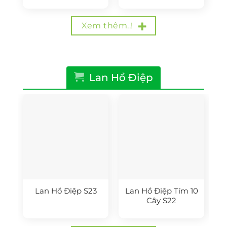
là:
tại
là:
tại
650.000₫.
là:
690.000₫.
là:
500.000₫.
550.000₫.
Xem thêm..!
Lan Hồ Điệp
Lan Hồ Điệp S23
Lan Hồ Điệp Tím 10
Cây S22