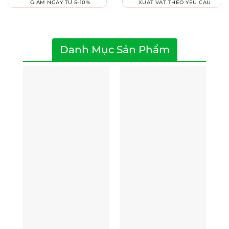
GIẢM NGAY TỪ 5-10%
XUẤT VAT THEO YÊU CẦU
Danh Mục Sản Phẩm