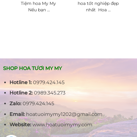
Tiệm hoa My My
hoa tốt nghiệp đẹp
Nếu bạn ...
nhất Hoa ...
SHOP HOA TƯƠI MY MY
Hotline 1:
0979.424.145
Hotline 2:
0989.345.273
Zalo:
0979.424.145
Email:
hoatuoimymy1202@gmail.com
Website:
www.hoatuoimymy.com