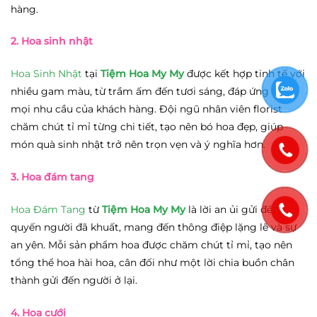
hàng.
2. Hoa sinh nhật
Hoa Sinh Nhật
tại
Tiệm Hoa My My
được kết hợp tinh tế với
nhiều gam màu, từ trầm ấm đến tươi sáng, đáp ứng được
mọi nhu cầu của khách hàng. Đội ngũ nhân viên florist
chăm chút tỉ mỉ từng chi tiết, tạo nên bó hoa đẹp, giúp
món quà sinh nhật trở nên trọn vẹn và ý nghĩa hơn.
3. Hoa đám tang
Hoa Đám Tang
từ
Tiệm Hoa My My
là lời an ủi gửi đến gia
quyến người đã khuất, mang đến thông điệp lặng lẽ và sự
an yên. Mỗi sản phẩm hoa được chăm chút tỉ mỉ, tạo nên
tổng thể hoa hài hoa, cân đối như một lời chia buồn chân
thành gửi đến người ở lại.
4. Hoa cưới