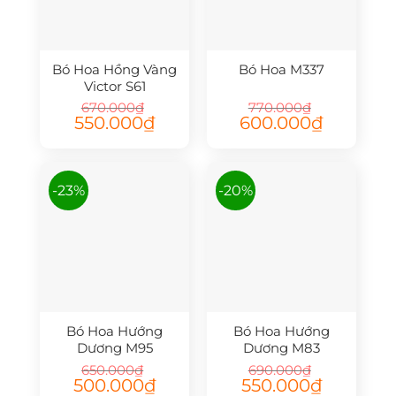
Bó Hoa Hồng Vàng
Bó Hoa M337
Victor S61
670.000
₫
770.000
₫
Giá
Giá
Giá
Giá
550.000
₫
600.000
₫
gốc
hiện
gốc
hiện
là:
tại
là:
tại
670.000₫.
là:
770.000₫.
là:
550.000₫.
600.000₫.
-23%
-20%
Bó Hoa Hướng
Bó Hoa Hướng
Dương M95
Dương M83
650.000
₫
690.000
₫
Giá
Giá
Giá
Giá
500.000
₫
550.000
₫
gốc
hiện
gốc
hiện