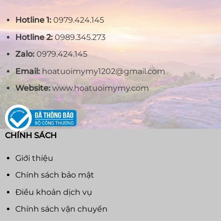
Hotline 1:
0979.424.145
Hotline 2:
0989.345.273
Zalo:
0979.424.145
Email:
hoatuoimymy1202@gmail.com
Website:
www.hoatuoimymy.com
CHÍNH SÁCH
Giới thiệu
Chính sách bảo mật
Điều khoản dịch vụ
Chính sách vận chuyển