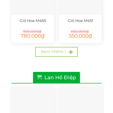
Giỏ Hoa M465
Giỏ Hoa M451
900.000
₫
650.000
₫
Giá
Giá
Giá
Giá
780.000
₫
550.000
₫
gốc
hiện
gốc
hiện
là:
tại
là:
tại
900.000₫.
là:
650.000₫.
là:
780.000₫.
550.000₫.
Xem thêm..!
Lan Hồ Điệp