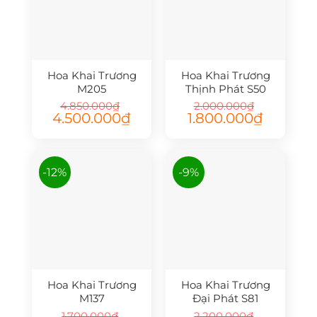
Hoa Khai Trương
Hoa Khai Trương
M205
Thịnh Phát S50
4.850.000
₫
2.000.000
₫
Giá
Giá
Giá
Giá
4.500.000
₫
1.800.000
₫
gốc
hiện
gốc
hiện
là:
tại
là:
tại
4.850.000₫.
là:
2.000.000₫.
là:
4.500.000₫.
1.800.000₫.
-12%
-9%
Hoa Khai Trương
Hoa Khai Trương
M137
Đại Phát S81
1.700.000
₫
2.200.000
₫