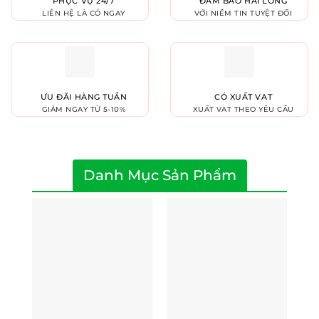
PHỤC VỤ 24/7
ĐẢM BẢO HÀI LÒNG
LIÊN HỆ LÀ CÓ NGAY
VỚI NIỀM TIN TUYỆT ĐỐI
ƯU ĐÃI HÀNG TUẦN
CÓ XUẤT VAT
GIẢM NGAY TỪ 5-10%
XUẤT VAT THEO YÊU CẦU
Danh Mục Sản Phẩm