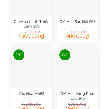
Giỏ Hoa Xanh Thiên
Giỏ Hoa Sắc Nổi S96
Lam S99
1.670.000
₫
1.200.000
₫
Giá
Giá
Giá
Giá
1.500.000
₫
980.000
₫
gốc
hiện
gốc
hiện
là:
tại
là:
tại
1.670.000₫.
là:
1.200.000₫.
là:
1.500.000₫.
980.000₫.
-19%
-14%
Giỏ Hoa M453
Giỏ Hoa Vàng Phát
Lộc S46
1.600.000
₫
888.000
₫
Giá
Giá
Giá
Giá
1.300.000
₫
760.000
₫