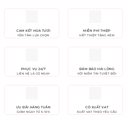
CAM KẾT HOA TƯƠI
MIỄN PHÍ THIỆP
YÊN TÂM LỰA CHỌN
VIẾT THIỆP TẶNG KÈM
PHỤC VỤ 24/7
ĐẢM BẢO HÀI LÒNG
LIÊN HỆ LÀ CÓ NGAY
VỚI NIỀM TIN TUYỆT ĐỐI
ƯU ĐÃI HÀNG TUẦN
CÓ XUẤT VAT
GIẢM NGAY TỪ 5-10%
XUẤT VAT THEO YÊU CẦU