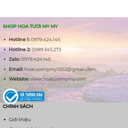
SHOP HOA TƯƠI MY MY
Hotline 1:
0979.424.145
Hotline 2:
0989.345.273
Zalo:
0979.424.145
Email:
hoatuoimymy1202@gmail.com
Website:
www.hoatuoimymy.com
CHÍNH SÁCH
Giới thiệu