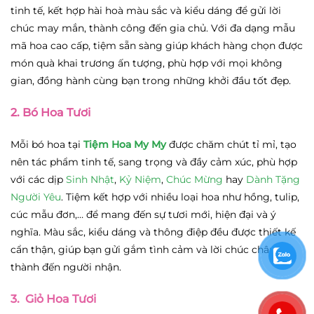
tinh tế, kết hợp hài hoà màu sắc và kiểu dáng để gửi lời
chúc may mắn, thành công đến gia chủ. Với đa dạng mẫu
mã hoa cao cấp, tiệm sẵn sàng giúp khách hàng chọn được
món quà khai trương ấn tượng, phù hợp với mọi không
gian, đồng hành cùng bạn trong những khởi đầu tốt đẹp.
2.
Bó Hoa Tươi
Mỗi bó hoa tại
Tiệm Hoa My My
được chăm chút tỉ mỉ, tạo
nên tác phẩm tinh tế, sang trọng và đầy cảm xúc, phù hợp
với các dịp
Sinh Nhật
,
Kỷ Niệm
,
Chúc Mừng
hay
Dành Tặng
Người Yêu
. Tiệm kết hợp với nhiều loại hoa như hồng, tulip,
cúc mẫu đơn,… để mang đến sự tươi mới, hiện đại và ý
nghĩa. Màu sắc, kiểu dáng và thông điệp đều được thiết kế
cẩn thận, giúp bạn gửi gắm tình cảm và lời chúc chân
thành đến người nhận.
3. Giỏ Hoa Tươi