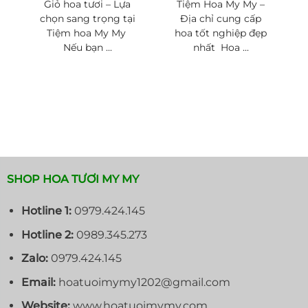
Giỏ hoa tươi – Lựa
Tiệm Hoa My My –
chọn sang trọng tại
Địa chỉ cung cấp
Tiệm hoa My My
hoa tốt nghiệp đẹp
Nếu bạn ...
nhất Hoa ...
SHOP HOA TƯƠI MY MY
Hotline 1:
0979.424.145
Hotline 2:
0989.345.273
Zalo:
0979.424.145
Email:
hoatuoimymy1202@gmail.com
Website:
www.hoatuoimymy.com