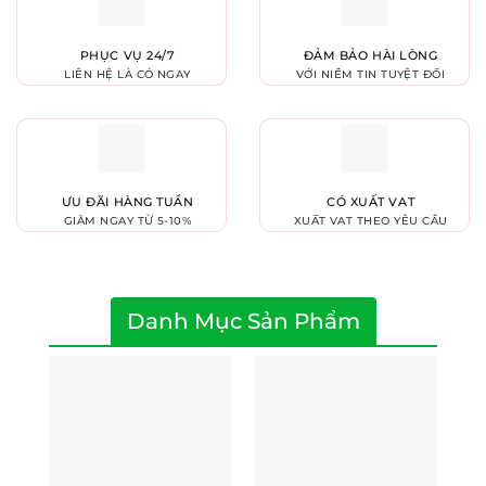
PHỤC VỤ 24/7
ĐẢM BẢO HÀI LÒNG
LIÊN HỆ LÀ CÓ NGAY
VỚI NIỀM TIN TUYỆT ĐỐI
ƯU ĐÃI HÀNG TUẦN
CÓ XUẤT VAT
GIẢM NGAY TỪ 5-10%
XUẤT VAT THEO YÊU CẦU
Danh Mục Sản Phẩm