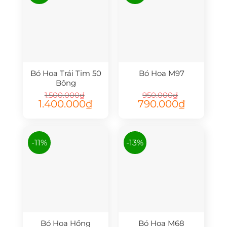
Bó Hoa Trái Tim 50
Bó Hoa M97
Bông
1.500.000
₫
950.000
₫
Giá
Giá
Giá
Giá
1.400.000
₫
790.000
₫
gốc
hiện
gốc
hiện
là:
tại
là:
tại
1.500.000₫.
là:
950.000₫.
là:
1.400.000₫.
790.000₫.
-11%
-13%
Bó Hoa Hồng
Bó Hoa M68