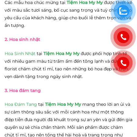
Các mẫu hoa chúc mừng tại
Tiệm Hoa My My
được thiết kế
với màu sắc tươi sáng, bố cục sang trọng và tuỳ chỉnh theo
yêu cầu của khách hàng, giúp cho buổi lễ thêm trọn vẹn và
ấn tượng.
2. Hoa sinh nhật
Hoa Sinh Nhật
tại
Tiệm Hoa My My
được phối hợp tinh tế
với nhiều gam màu từ trầm ấm đến tông lạnh và được
florist chăm chút tỉ mỉ, tạo nên những bó hoa đẹp và trọn
vẹn dành tặng trong ngày sinh nhật.
3. Hoa đám tang
Hoa Đám Tang
tại
Tiệm Hoa My My
mang theo lời an ủi và
sự cảm thông sâu sắc với mỗi cánh hoa như một thông
điệp tiễn đưa người đã khuất trong sự an yên và gửi đến gia
quyến sự sẻ chia chân thành. Mỗi sản phẩm được chăm
chút tỉ mỉ, tạo nên tổng thể hài hoà và trang trọng như