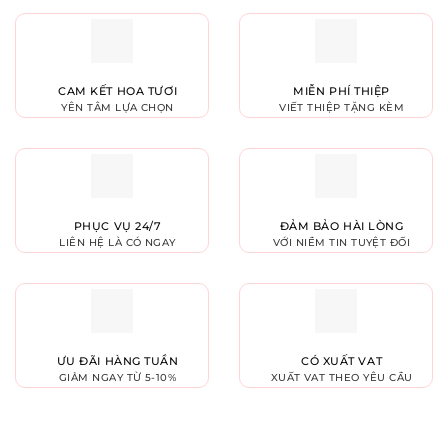
CAM KẾT HOA TƯƠI
MIỄN PHÍ THIỆP
YÊN TÂM LỰA CHỌN
VIẾT THIỆP TẶNG KÈM
PHỤC VỤ 24/7
ĐẢM BẢO HÀI LÒNG
LIÊN HỆ LÀ CÓ NGAY
VỚI NIỀM TIN TUYỆT ĐỐI
ƯU ĐÃI HÀNG TUẦN
CÓ XUẤT VAT
GIẢM NGAY TỪ 5-10%
XUẤT VAT THEO YÊU CẦU