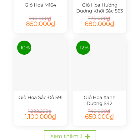
Giỏ Hoa M164
Giỏ Hoa Hướng
Dương Khởi Sắc S63
990.000
₫
770.000
₫
Giá
Giá
Giá
Giá
850.000
₫
680.000
₫
gốc
hiện
gốc
hiện
là:
tại
là:
tại
990.000₫.
là:
770.000₫.
là:
850.000₫.
680.000₫.
-10%
-12%
Giỏ Hoa Sắc Đỏ S91
Giỏ Hoa Xanh
Dương S42
1.222.222
₫
740.000
₫
Giá
Giá
Giá
Giá
1.100.000
₫
650.000
₫
gốc
hiện
gốc
hiện
là:
tại
là:
tại
1.222.222₫.
là:
740.000₫.
là:
1.100.000₫.
650.000₫.
Xem thêm..!