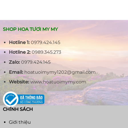
SHOP HOA TƯƠI MY MY
Hotline 1:
0979.424.145
Hotline 2:
0989.345.273
Zalo:
0979.424.145
Email:
hoatuoimymy1202@gmail.com
Website:
www.hoatuoimymy.com
CHÍNH SÁCH
Giới thiệu