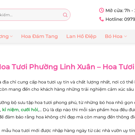
Mở cửa: 7h -
Hotline: 097
ương
Hoa Đám Tang
Lan Hồ Điệp
Bó Hoa
oa Tươi Phường Linh Xuân – Hoa Tươ
à địa chỉ cung cấp hoa tươi uy tín và chất lượng nhất, nơi có th
còn mang đến cho khách hàng những trải nghiệm cảm xúc sâu 
ưỡng bộ sưu tập hoa tươi phong phú, từ những bó hoa nhỏ gọn 
,
kỉ niệm
,
cưới hỏi
,… Dù là dịp nào thì mỗi sản phẩm hoa đều đư
m, để đảm bảo rằng hoa không chỉ đẹp mà còn mang đến thông 
 mẫu hoa tươi mới được nhập hàng ngày từ các nhà vườn uy tí