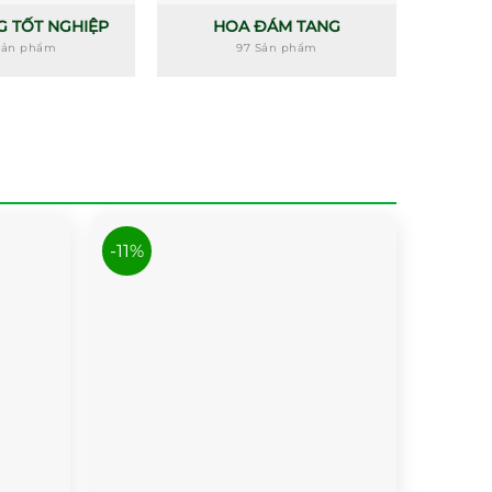
G TỐT NGHIỆP
HOA ĐÁM TANG
H
Sản phẩm
97 Sản phẩm
-11%