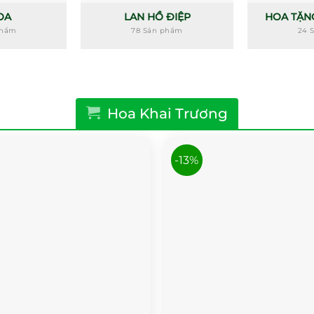
OA
LAN HỒ ĐIỆP
HOA TẶN
phẩm
78 Sản phẩm
24 
Hoa Khai Trương
-13%