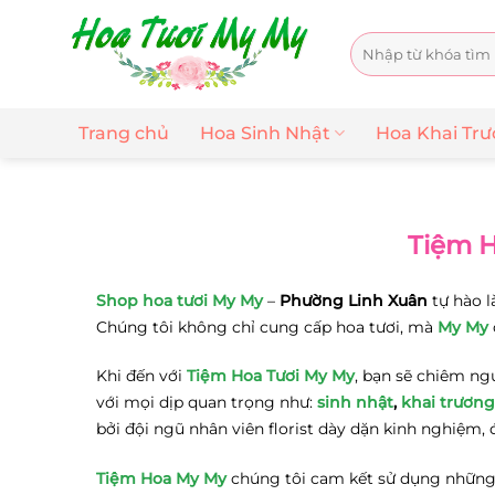
Chuyển
đến
Tìm
nội
kiếm:
dung
Trang chủ
Hoa Sinh Nhật
Hoa Khai Tr
Tiệm H
Shop hoa tươi My My
–
Phường Linh Xuân
tự hào l
Chúng tôi không chỉ cung cấp hoa tươi, mà
My My
Khi đến với
Tiệm Hoa Tươi My My
, bạn sẽ chiêm ng
với mọi dịp quan trọng như:
sinh nhật
,
khai trương
bởi đội ngũ nhân viên florist dày dặn kinh nghiệ
Tiệm Hoa My My
chúng tôi cam kết sử dụng những