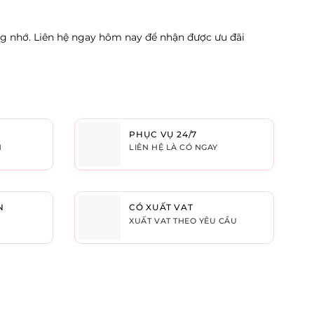
 nhớ. Liên hệ ngay hôm nay để nhận được ưu đãi
PHỤC VỤ 24/7
H
LIÊN HỆ LÀ CÓ NGAY
N
CÓ XUẤT VAT
XUẤT VAT THEO YÊU CẦU