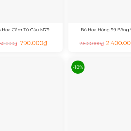
 Hoa Cẩm Tú Cầu M79
Bó Hoa Hồng 99 Bông 
Giá
Giá
Giá
790.000
₫
2.400.0
50.000
₫
2.500.000
₫
gốc
hiện
gốc
là:
tại
là:
950.000₫.
là:
2.500.000₫.
790.000₫.
-18%