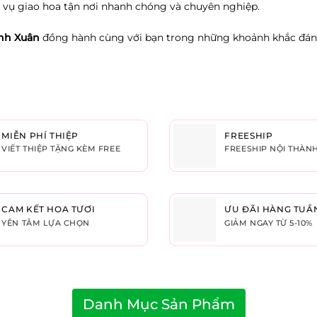
h vụ giao hoa tận nơi nhanh chóng và chuyên nghiệp.
nh Xuân
đồng hành cùng với bạn trong những khoảnh khắc đáng
MIỄN PHÍ THIỆP
FREESHIP
VIẾT THIỆP TẶNG KÈM FREE
FREESHIP NỘI THÀN
CAM KẾT HOA TƯƠI
ƯU ĐÃI HÀNG TUẦ
YÊN TÂM LỰA CHỌN
GIẢM NGAY TỪ 5-10%
Danh Mục Sản Phẩm