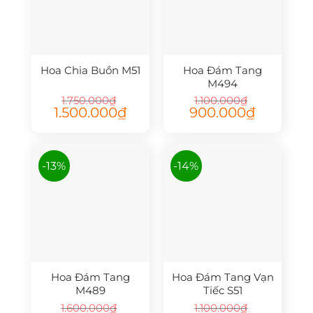
Hoa Chia Buồn M51
Hoa Đám Tang
M494
1.750.000
₫
1.100.000
₫
Giá
Giá
Giá
Giá
1.500.000
₫
900.000
₫
gốc
hiện
gốc
hiện
là:
tại
là:
tại
1.750.000₫.
là:
1.100.000₫.
là:
1.500.000₫.
900.000₫.
-13%
-14%
Hoa Đám Tang
Hoa Đám Tang Vạn
M489
Tiếc S51
1.600.000
₫
1.100.000
₫