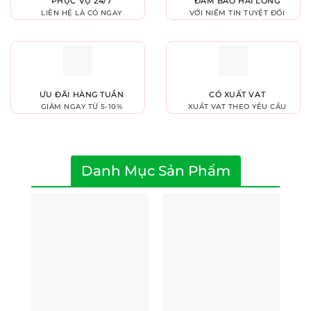
PHỤC VỤ 24/7
ĐẢM BẢO HÀI LÒNG
LIÊN HỆ LÀ CÓ NGAY
VỚI NIỀM TIN TUYỆT ĐỐI
ƯU ĐÃI HÀNG TUẦN
CÓ XUẤT VAT
GIẢM NGAY TỪ 5-10%
XUẤT VAT THEO YÊU CẦU
Danh Mục Sản Phẩm