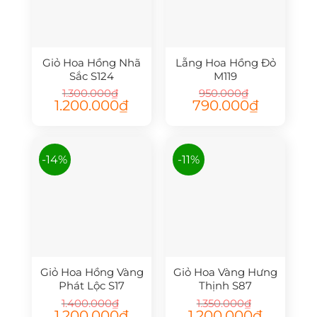
Giỏ Hoa Hồng Nhã
Lẵng Hoa Hồng Đỏ
Sắc S124
M119
1.300.000
₫
950.000
₫
Giá
Giá
Giá
Giá
1.200.000
₫
790.000
₫
gốc
hiện
gốc
hiện
là:
tại
là:
tại
1.300.000₫.
là:
950.000₫.
là:
1.200.000₫.
790.000₫.
-14%
-11%
Giỏ Hoa Hồng Vàng
Giỏ Hoa Vàng Hưng
Phát Lộc S17
Thịnh S87
1.400.000
₫
1.350.000
₫
Giá
Giá
Giá
Giá
1.200.000
₫
1.200.000
₫