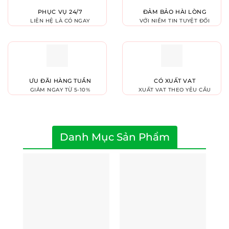
PHỤC VỤ 24/7
ĐẢM BẢO HÀI LÒNG
LIÊN HỆ LÀ CÓ NGAY
VỚI NIỀM TIN TUYỆT ĐỐI
ƯU ĐÃI HÀNG TUẦN
CÓ XUẤT VAT
GIẢM NGAY TỪ 5-10%
XUẤT VAT THEO YÊU CẦU
Danh Mục Sản Phẩm