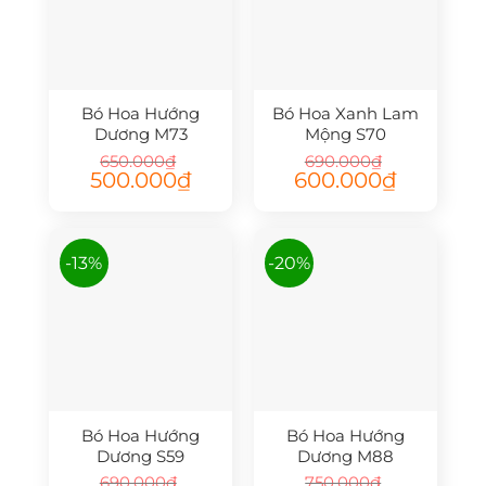
Bó Hoa Hướng
Bó Hoa Xanh Lam
Dương M73
Mộng S70
650.000
₫
690.000
₫
Giá
Giá
Giá
Giá
500.000
₫
600.000
₫
gốc
hiện
gốc
hiện
là:
tại
là:
tại
650.000₫.
là:
690.000₫.
là:
500.000₫.
600.000₫.
-13%
-20%
Bó Hoa Hướng
Bó Hoa Hướng
Dương S59
Dương M88
690.000
₫
750.000
₫