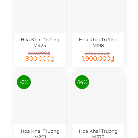
Hoa Khai Trương
Hoa Khai Trương
M424
M198
980.000
₫
2.100.000
₫
Giá
Giá
Giá
Giá
800.000
₫
1.900.000
₫
gốc
hiện
gốc
hiện
là:
tại
là:
tại
980.000₫.
là:
2.100.000₫.
là:
800.000₫.
1.900.000₫.
-6%
-14%
Hoa Khai Trương
Hoa Khai Trương
M201
M373