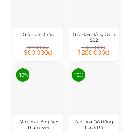
Giỏ Hoa M443
Giỏ Hoa Hồng Cam
S02
1.100.000
₫
1.400.000
₫
Giá
Giá
Giá
Giá
900.000
₫
1.200.000
₫
gốc
hiện
gốc
hiện
là:
tại
là:
tại
1.100.000₫.
là:
1.400.000₫.
là:
900.000₫.
1.200.000₫.
-18%
-12%
Giỏ Hoa Hồng Sắc
Giỏ Hoa Đỏ Hồng
Thắm S94
Lộc S134