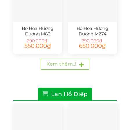
Bó Hoa Hướng
Bó Hoa Hướng
Dương M83
Dương M274
690.000
₫
790.000
₫
Giá
Giá
Giá
Giá
550.000
₫
650.000
₫
gốc
hiện
gốc
hiện
là:
tại
là:
tại
690.000₫.
là:
790.000₫.
là:
550.000₫.
650.000₫.
Xem thêm..!
Lan Hồ Điệp