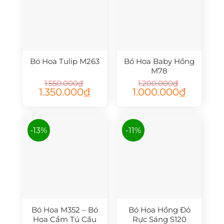
Bó Hoa Tulip M263
Bó Hoa Baby Hồng
M78
1.550.000
₫
1.200.000
₫
Giá
Giá
Giá
Giá
1.350.000
₫
1.000.000
₫
gốc
hiện
gốc
hiện
là:
tại
là:
tại
1.550.000₫.
là:
1.200.000₫.
là:
1.350.000₫.
1.000.000₫.
-13%
-11%
Bó Hoa M352 – Bó
Bó Hoa Hồng Đỏ
Hoa Cẩm Tú Cầu
Rực Sáng S120