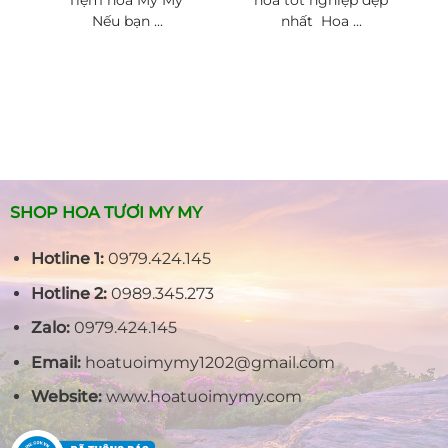
Nếu bạn ...
nhất Hoa ...
SHOP HOA TƯƠI MY MY
Hotline 1:
0979.424.145
Hotline 2:
0989.345.273
Zalo:
0979.424.145
Email:
hoatuoimymy1202@gmail.com
Website:
www.hoatuoimymy.com