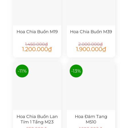
Hoa Chia Buồn M19
Hoa Chia Buồn M39
1.450.000
₫
2.000.000
₫
Giá
Giá
Giá
Giá
1.200.000
₫
1.900.000
₫
gốc
hiện
gốc
hiện
là:
tại
là:
tại
1.450.000₫.
là:
2.000.000₫.
là:
1.200.000₫.
1.900.000₫.
-11%
-13%
Hoa Chia Buồn Lan
Hoa Đám Tang
Tím 1 Tầng M23
M510