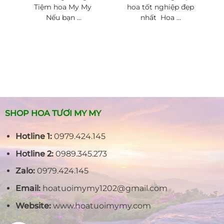
Tiệm hoa My My
hoa tốt nghiệp đẹp
Nếu bạn ...
nhất Hoa ...
SHOP HOA TƯƠI MY MY
Hotline 1:
0979.424.145
Hotline 2:
0989.345.273
Zalo:
0979.424.145
Email:
hoatuoimymy1202@gmail.com
Website:
www.hoatuoimymy.com