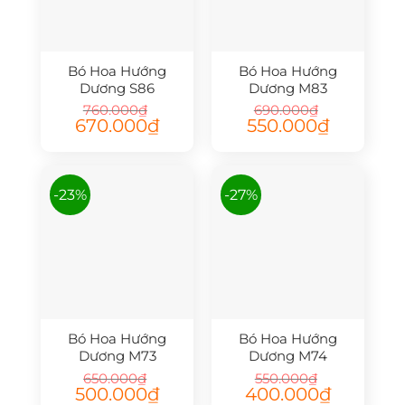
Bó Hoa Hướng
Bó Hoa Hướng
Dương S86
Dương M83
760.000
₫
690.000
₫
Giá
Giá
Giá
Giá
670.000
₫
550.000
₫
gốc
hiện
gốc
hiện
là:
tại
là:
tại
760.000₫.
là:
690.000₫.
là:
670.000₫.
550.000₫.
-23%
-27%
Bó Hoa Hướng
Bó Hoa Hướng
Dương M73
Dương M74
650.000
₫
550.000
₫
Giá
Giá
Giá
Giá
500.000
₫
400.000
₫
gốc
hiện
gốc
hiện