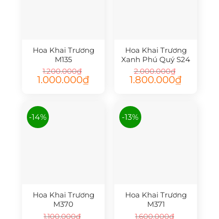
Hoa Khai Trương
Hoa Khai Trương
M135
Xanh Phú Quý S24
1.200.000
₫
2.000.000
₫
Giá
Giá
Giá
Giá
1.000.000
₫
1.800.000
₫
gốc
hiện
gốc
hiện
là:
tại
là:
tại
1.200.000₫.
là:
2.000.000₫.
là:
1.000.000₫.
1.800.000₫.
-14%
-13%
Hoa Khai Trương
Hoa Khai Trương
M370
M371
1.100.000
₫
1.600.000
₫