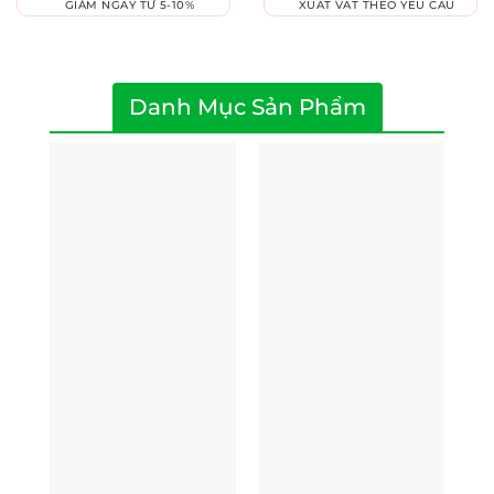
GIẢM NGAY TỪ 5-10%
XUẤT VAT THEO YÊU CẦU
Danh Mục Sản Phẩm