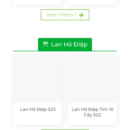
là:
tại
là:
tại
650.000₫.
là:
550.000₫.
là:
500.000₫.
400.000₫.
Xem thêm..!
Lan Hồ Điệp
Lan Hồ Điệp S23
Lan Hồ Điệp Tím 10
Cây S22