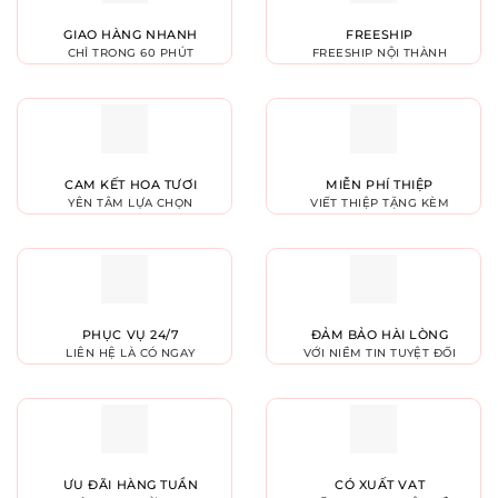
GIAO HÀNG NHANH
FREESHIP
CHỈ TRONG 60 PHÚT
FREESHIP NỘI THÀNH
CAM KẾT HOA TƯƠI
MIỄN PHÍ THIỆP
YÊN TÂM LỰA CHỌN
VIẾT THIỆP TẶNG KÈM
PHỤC VỤ 24/7
ĐẢM BẢO HÀI LÒNG
LIÊN HỆ LÀ CÓ NGAY
VỚI NIỀM TIN TUYỆT ĐỐI
ƯU ĐÃI HÀNG TUẦN
CÓ XUẤT VAT