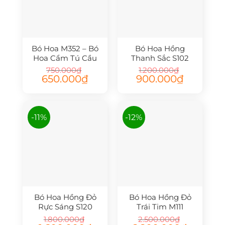
Bó Hoa M352 – Bó
Bó Hoa Hồng
Hoa Cẩm Tú Cầu
Thanh Sắc S102
750.000
₫
1.200.000
₫
Giá
Giá
Giá
Giá
650.000
₫
900.000
₫
gốc
hiện
gốc
hiện
là:
tại
là:
tại
750.000₫.
là:
1.200.000₫.
là:
650.000₫.
900.000₫.
-11%
-12%
Bó Hoa Hồng Đỏ
Bó Hoa Hồng Đỏ
Rực Sáng S120
Trái Tim M111
1.800.000
₫
2.500.000
₫