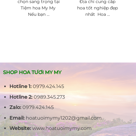
chọn sang trọng tại
Địa chỉ cung cấp
Tiệm hoa My My
hoa tốt nghiệp đẹp
Nếu bạn ...
nhất Hoa ...
SHOP HOA TƯƠI MY MY
Hotline 1:
0979.424.145
Hotline 2:
0989.345.273
Zalo:
0979.424.145
Email:
hoatuoimymy1202@gmail.com
Website:
www.hoatuoimymy.com