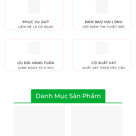
PHỤC VỤ 24/7
ĐẢM BẢO HÀI LÒNG
LIÊN HỆ LÀ CÓ NGAY
VỚI NIỀM TIN TUYỆT ĐỐI
ƯU ĐÃI HÀNG TUẦN
CÓ XUẤT VAT
GIẢM NGAY TỪ 5-10%
XUẤT VAT THEO YÊU CẦU
Danh Mục Sản Phẩm