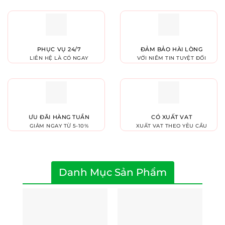
PHỤC VỤ 24/7
ĐẢM BẢO HÀI LÒNG
LIÊN HỆ LÀ CÓ NGAY
VỚI NIỀM TIN TUYỆT ĐỐI
ƯU ĐÃI HÀNG TUẦN
CÓ XUẤT VAT
GIẢM NGAY TỪ 5-10%
XUẤT VAT THEO YÊU CẦU
Danh Mục Sản Phẩm