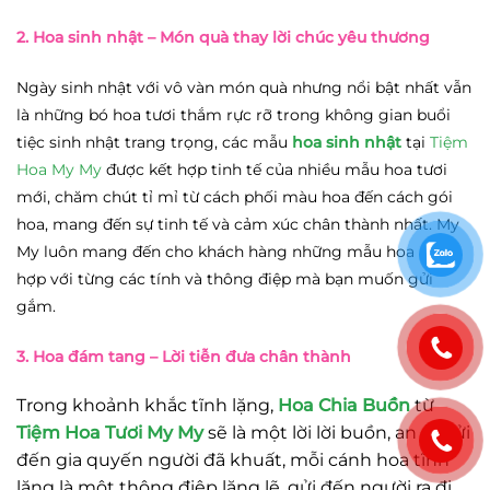
2. Hoa sinh nhật
– Món quà thay lời chúc yêu thương
Ngày sinh nhật với vô vàn món quà nhưng nổi bật nhất vẫn
là những bó hoa tươi thắm rực rỡ trong không gian buổi
tiệc sinh nhật trang trọng, các mẫu
hoa sinh nhật
tại
Tiệm
Hoa My My
được kết hợp tinh tế của nhiều mẫu hoa tươi
mới, chăm chút tỉ mỉ từ cách phối màu hoa đến cách gói
hoa, mang đến sự tinh tế và cảm xúc chân thành nhất. My
My luôn mang đến cho khách hàng những mẫu hoa phù
hợp với từng các tính và thông điệp mà bạn muốn gửi
gắm.
3. Hoa đám tang
– Lời tiễn đưa chân thành
Trong khoảnh khắc tĩnh lặng,
Hoa Chia Buồn
từ
Tiệm Hoa Tươi My My
sẽ là một lời lời buồn, an ủi gửi
đến gia quyến người đã khuất, mỗi cánh hoa tĩnh
lặng là một thông điệp lặng lẽ, gửi đến người ra đi