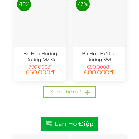
-18%
-13%
Bó Hoa Hướng
Bó Hoa Hướng
Dương M274
Dương S59
790.000
₫
690.000
₫
Giá
Giá
Giá
Giá
650.000
₫
600.000
₫
gốc
hiện
gốc
hiện
là:
tại
là:
tại
790.000₫.
là:
690.000₫.
là:
650.000₫.
600.000₫.
Xem thêm..!
Lan Hồ Điệp